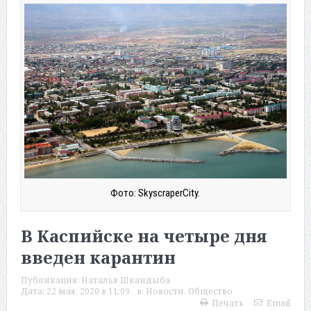
Фото: SkyscraperCity.
В Каспийске на четыре дня
введен карантин
Публикация:
Наталья Шкандыба
Дата:
22 мая, 2020 в 11:09
в:
Новости
,
Общество
Печать
Email