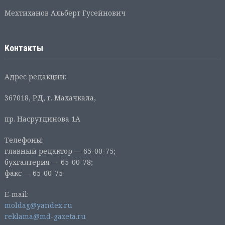
Мехтиханов Альберт Гусейнович
Контакты
Адрес редакции:
367018, РД, г. Махачкала,
пр. Насрутдинова 1А
Телефоны:
главный редактор — 65-00-75;
бухгалтерия — 65-00-78;
факс — 65-00-75
E-mail:
moldag@yandex.ru
reklama@md-gazeta.ru