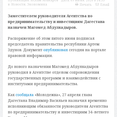
Публикация:
Ислам Абакаров
Дата:
09 июня, 2020 в 14:33
в:
Новости
,
Экономика
Печать
Email
Заместителем руководителя Агентства по
предпринимательству и инвестициям Дагестана
назначен Магомед Абдулкадыров.
Распоряжение об этом пятого июня подписал
председатель правительства республики Артем
Здунов. Документ
опубликован
сегодня на портале
правовой информации.
До нового назначения Магомед Абдулкадыров
руководил в Агентстве отделом сопровождения
государственных программ и взаимодействия с
институтами предпринимательства.
Как
сообщала
«Молодежка», 27 апреля глава
Дагестана Владимир Васильев назначил временно
исполняющим обязанности руководителя Агентства
по предпринимательству и инвестициям 34-летнего