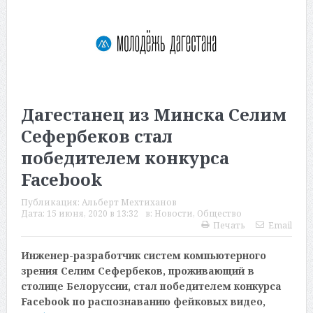
Дагестанец из Минска Селим
Сефербеков стал
победителем конкурса
Facebook
Публикация:
Альберт Мехтиханов
Дата:
15 июня, 2020 в 13:32
в:
Новости
,
Общество
Печать
Email
Инженер-разработчик систем компьютерного
зрения Селим Сефербеков, проживающий в
столице Белоруссии, стал победителем конкурса
Facebook по распознаванию фейковых видео,