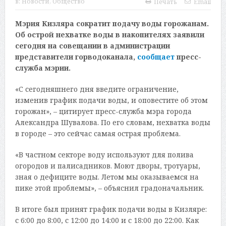
в:
Новости
,
Общество
Печать
Email
Мэрия Кизляра сократит подачу воды горожанам.
Об острой нехватке воды в накопителях заявили
сегодня на совещании в администрации
представители горводоканала,
сообщает
пресс-
служба мэрии.
«С сегодняшнего дня введите ограничение,
изменив график подачи воды, и оповестите об этом
горожан», – цитирует пресс-служба мэра города
Александра Шувалова. По его словам, нехватка воды
в городе – это сейчас самая острая проблема.
«В частном секторе воду используют для полива
огородов и палисадников. Моют дворы, тротуары,
зная о дефиците воды. Летом мы оказываемся на
пике этой проблемы», – объяснил градоначальник.
В итоге был принят график подачи воды в Кизляре:
с 6:00 до 8:00, с 12:00 до 14:00 и с 18:00 до 22:00. Как