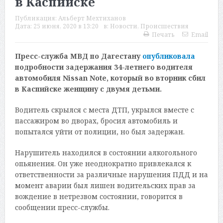
в Каспийске
Публикация:
Альберт Мехтиханов
Дата:
25 июня, 2020 в 13:20
в:
Новости
,
Происшествия
Печать
Email
Пресс-служба МВД по Дагестану
опубликовала
подробности задержания 34-летнего водителя
автомобиля Nissan Note, который во вторник сбил
в Каспийске женщину с двумя детьми.
Водитель скрылся с места ДТП, укрылся вместе с
пассажиром во дворах, бросил автомобиль и
попытался уйти от полиции, но был задержан.
Нарушитель находился в состоянии алкогольного
опьянения. Он уже неоднократно привлекался к
ответственности за различные нарушения ПДД и на
момент аварии был лишен водительских прав за
вождение в нетрезвом состоянии, говорится в
сообщении пресс-службы.