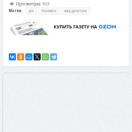
Просмотры:
913
Метки:
дтп
Каспийск
мвд дагестана