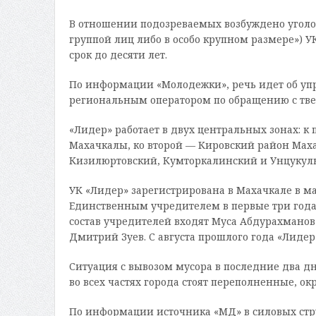
В отношении подозреваемых возбуждено уголовн
группой лиц либо в особо крупном размере») 
срок до десяти лет.
По информации «Молодежки», речь идет об уп
региональным оператором по обращению с тв
«Лидер» работает в двух центральных зонах: к
Махачкалы, ко второй — Кировский район Маха
Кизилюртовский, Кумторкалинский и Унцукул
УК «Лидер» зарегистрирована в Махачкале в мар
Единственным учредителем в первые три года
состав учредителей входят Муса Абдурахмано
Дмитрий Зуев. С августа прошлого года «Лидер
Ситуация с вывозом мусора в последние два д
во всех частях города стоят переполненные, о
По информации источника «МД» в силовых стру