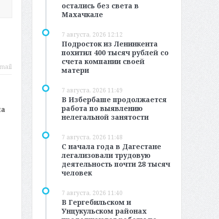
остались без света в
Махачкале
7 августа, 2026 12:12
Подросток из Ленинкента
похитил 400 тысяч рублей со
счета компании своей
mail
матери
7 августа, 2026 11:49
В Избербаше продолжается
работа по выявлению
ла
нелегальной занятости
7 августа, 2026 11:48
С начала года в Дагестане
легализовали трудовую
деятельность почти 28 тысяч
человек
7 августа, 2026 11:40
В Гергебильском и
Унцукульском районах