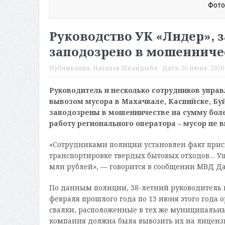
Фото
Руководство УК «Лидер»,
заподозрено в мошенниче
Публикация:
Наталья Шкандыба
Дата:
26 июня, 2020 
Руководитель и несколько сотрудников упр
вывозом мусора в Махачкале, Каспийске, Буй
заподозрены в мошенничестве на сумму более
работу регионального оператора – мусор не 
«Сотрудниками полиции установлен факт прис
транспортировке твердых бытовых отходов… У
млн рублей», — говорится в сообщении МВД Да
По данным полиции, 38-летний руководитель 
февраля прошлого года по 13 июня этого года
свалки, расположенные в тех же муниципальных
компания должна была вывозить их на лиценз