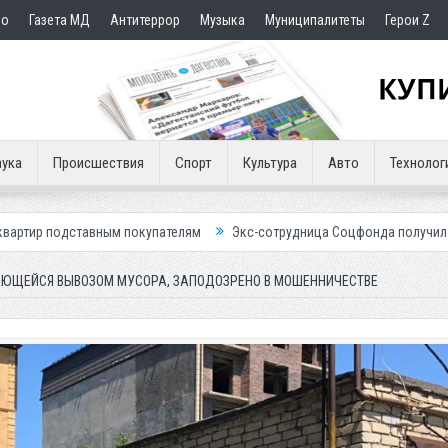
но
Газета МД
Антитеррор
Музыка
Муниципалитеты
Герои Z
ука
Происшествия
Спорт
Культура
Авто
Технолог
м покупателям
Экс-сотрудница Соцфонда получила срок за обман кл
АЮЩЕЙСЯ ВЫВОЗОМ МУСОРА, ЗАПОДОЗРЕНО В МОШЕННИЧЕСТВЕ