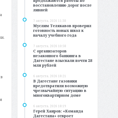
продолжаются работы по
восстановлению дорог после
ливней
а
7 августа, 2026 11:38
Муслим Телякавов проверил
готовность новых школ к
началу учебного года
и.
7 августа, 2026 10:58
С организаторов
незаконного банкинга в
Дагестане взыскали почти 28
млн рублей
6 августа, 2026 18:21
 в
В Дагестане газовики
предотвратили возможную
чрезвычайную ситуацию в
многоквартирном доме
и
6 августа, 2026 18:19
Герей Хаиров: «Команда
Дагестана» откроет