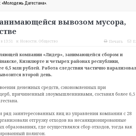
: «Молодежь Дагестана».
 занимающейся вывозом мусора,
стве
в 13:51
в:
Новости
,
Общество
Печать
E
авляющей компании «Лидер», занимающейся сбором и
накске, Кизилюрте и четырех районах республики,
 6,5 млн рублей. Работа следствия частично парализова
вывозится второй день.
воения денежных средств, сэкономленных при
щерб, причиненный злоумышленниками, составил более 6,5
гестана.
и ряд заинтересованных лиц из управления компании с 28
 организовали отгрузку отходов на несанкционированные
 образованиях, где осуществлялся сбор отходов, тогда как
ированный полигон.