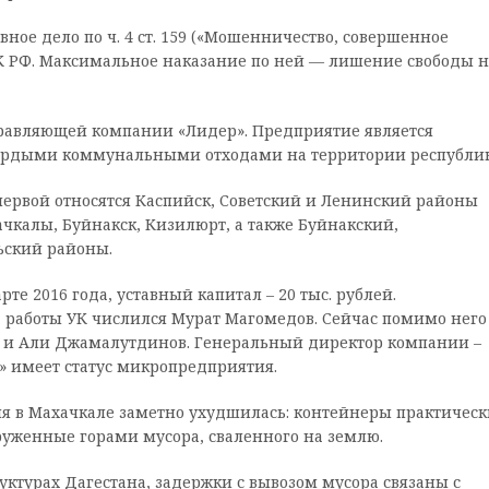
ое дело по ч. 4 ст. 159 («Мошенничество, совершенное
УК РФ. Максимальное наказание по ней — лишение свободы н
равляющей компании «Лидер». Предприятие является
ердыми коммунальными отходами на территории республик
 первой относятся Каспийск, Советский и Ленинский районы
чкалы, Буйнакск, Кизилюрт, а также Буйнакский,
ьский районы.
те 2016 года, уставный капитал – 20 тыс. рублей.
 работы УК числился Мурат Магомедов. Сейчас помимо него
в и Али Джамалутдинов. Генеральный директор компании –
» имеет статус микропредприятия.
ня в Махачкале заметно ухудшилась: контейнеры практическ
круженные горами мусора, сваленного на землю.
ктурах Дагестана, задержки с вывозом мусора связаны с