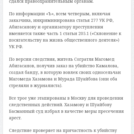
сдался правоохранительным органам.
По информации «Ъ», всем четверым, включая
заказчика, инкриминирована статья 277 УК РФ,
Абигасанову и организатору преступления
вменяется также часть 1 статьи 205.1 («Склонение к
посягательству на жизнь общественного деятеля»)
УК РФ.
По версии следствия, житель Согратля Магомед
Абигасанов, получив заказ на убийство Камалова,
создал банду, в которую вовлек своих односельчан
Магомеда Хазамова и Мурада Шуайбова (они оба
стреляли в журналиста).
Все трое уже этапированы в Москву для проведения
следственных действий. Хазамову и Шуайбову
Басманный суд избрал в качестве меры пресечения
арест.
Следствие проверяет на причастность к убийству