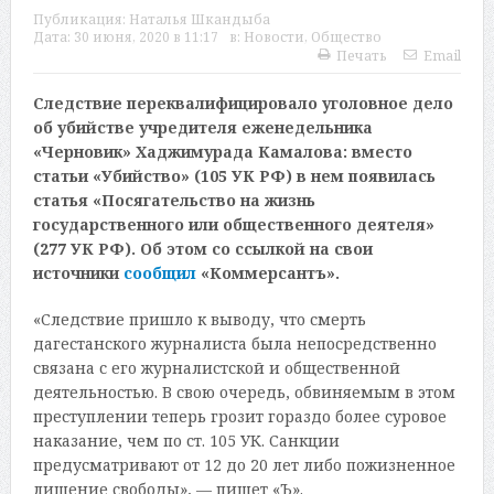
Публикация:
Наталья Шкандыба
Дата:
30 июня, 2020 в 11:17
в:
Новости
,
Общество
Печать
Email
Следствие переквалифицировало уголовное дело
об убийстве учредителя еженедельника
«Черновик» Хаджимурада Камалова: вместо
статьи «Убийство» (105 УК РФ) в нем появилась
статья «Посягательство на жизнь
государственного или общественного деятеля»
(277 УК РФ). Об этом со ссылкой на свои
источники
сообщил
«Коммерсантъ».
«Следствие пришло к выводу, что смерть
дагестанского журналиста была непосредственно
связана с его журналистской и общественной
деятельностью. В свою очередь, обвиняемым в этом
преступлении теперь грозит гораздо более суровое
наказание, чем по ст. 105 УК. Санкции
предусматривают от 12 до 20 лет либо пожизненное
лишение свободы», — пишет «Ъ».