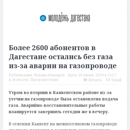
Более 2600 абонентов в
Дагестане остались без газа
из-за аварии на газопроводе
Публикация:
Ислам Абакаров
Дата:
30 июня, 2020 в 13:17
в:
Новости
,
Происшествия
Печать
Email
Утром во вторник в Каякентском районе из-за
утечки на газопроводе была остановлена подача
газа. Аварийно-восстановительные работы
планируется завершить сегодня же к вечеру.
В селении Каякент на межпоселковом газопроводе