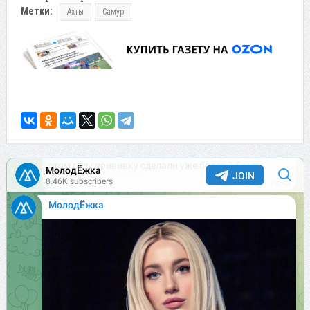
Метки:
Ахты
Самур