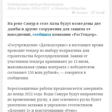
Публикация:
Альберт Мехтиханов
Дата:
06 июля, 2020 в 13:17
в:
Новости
,
Общество
Печать
Email
На реке Самур в селе Ахты будут возведены две
дамбы и другие сооружения для защиты от
наводнений,
сообщила
компания «РосТендер».
«Госучреждение «Дагводсервис» в настоящее время
проводит тендер по выбору подрядчика для
строительства берегоукреплений. Заявки от
участников тендера принимают до 13 июля,
максимальная сумма контракта с победителем
составляет 130 млн рублей», — говорится в
сообщении.
Берегозащитные работы предполагается завершить
до конца 2022 года. Воды Самура будут направлены
по временному руслу, а дно основного русла будет
уплотнено катками и укреплено геотекстилем
«Доронит-2» и конструкциями «Рено».