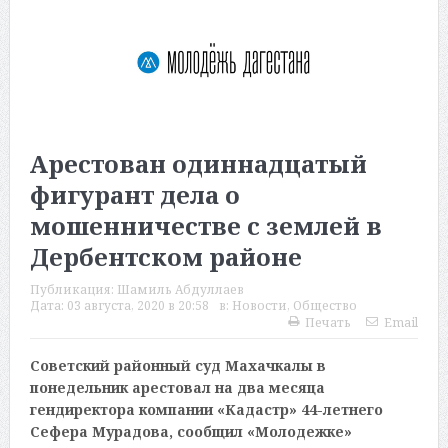
Арестован одиннадцатый
фигурант дела о
мошенничестве с землей в
Дербентском районе
Публикация:
Шамиль Абдуллаев
Дата:
03 августа, 2020 в 20:58
в:
Новости
,
Общество
Печать
Email
Советский районный суд Махачкалы в
понедельник арестовал на два месяца
гендиректора компании «Кадастр» 44-летнего
Сефера Мурадова, сообщил «Молодежке»