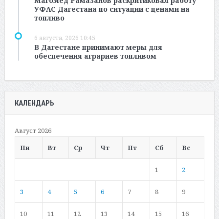
Магомед Рамазанов раскритиковал работу
УФАС Дагестана по ситуации с ценами на
топливо
6 августа, 2026 10:45
В Дагестане принимают меры для
обеспечения аграриев топливом
КАЛЕНДАРЬ
Август 2026
Пн
Вт
Ср
Чт
Пт
Сб
Вс
1
2
3
4
5
6
7
8
9
10
11
12
13
14
15
16