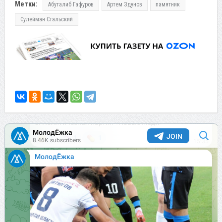
Метки:
Абуталиб Гафуров
Артем Здунов
памятник
Сулейман Стальский