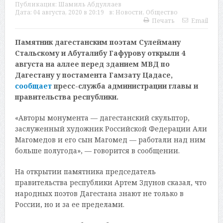
Публикация:
Шамиль Абдуллаев
Дата:
04 августа, 2020 в 20:19
в:
Новости
,
Общество
Печать
Email
Памятник дагестанским поэтам Сулейману
Стальскому и Абуталибу Гафурову открыли 4
августа на аллее перед зданием МВД по
Дагестану у постамента Гамзату Цадасе,
сообщает
пресс-служба администрации главы и
правительства республики.
«Авторы монумента — дагестанский скульптор,
заслуженный художник Российской Федерации Али
Магомедов и его сын Магомед — работали над ним
больше полугода», — говорится в сообщении.
На открытии памятника председатель
правительства республики Артем Здунов сказал, что
народных поэтов Дагестана знают не только в
России, но и за ее пределами.