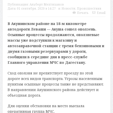
Публикация:
Альберт Мехтиханов
Дата:
01 сентября, 2020 в 14:27
в:
Новости
,
Происшествия
Печать
Email
В Акушинском районе на 18-м километре
автодороги Леваши — Акуша сошел оползень.
Осыпные процессы продолжаются, оползневые
массы уже подступили к магазину и
автозаправочной станции с тремя бензиновыми и
двумя газовыми резервуарами у дороги,
сообщили в середине дня в пресс-службе
Главного управления МЧС по Дагестану.
Сход оползня не препятствует проезду по этой
дороге всех видов транспорта. Угрозы населенным
пунктам осыпные процессы также не представляют.
В направлении Акушинского района действует и
объездная дорога.
Для оценки обстановки на место выехала
оперативная группа МЧС.