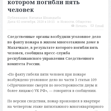
котором погибли пять
человек
Публикация:
Наталья Шкандыба
Дата:
02 сентября, 2020 в 10:55
в:
Новости
,
Общество
Печать
Email
Следственные органы возбудили уголовное дело
по факту пожара в жилом многоэтажном доме в
Махачкале, в результате которого погибли пять
человек, сообщила пресс-служба
республиканского управления Следственного
комитета России.
«По факту гибели пяти человек при пожаре
возбуждено уголовное дело по части 3 статьи 109
(«Причинение смерти по неосторожности двум и
более лицам») УК РФ», — говорится в сообщении.
По версии следствия, пожар произошел в квартире
на четвертом этаже пятиэтажного многоквартирного