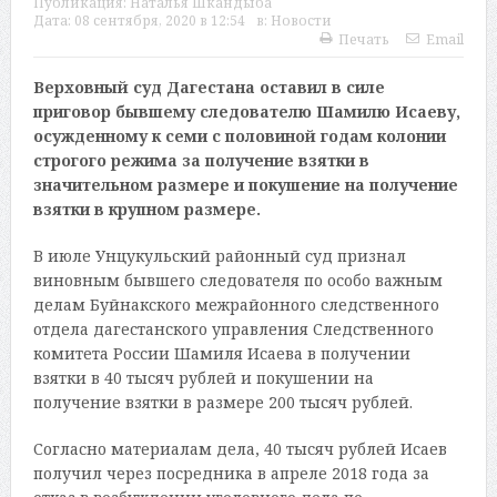
Публикация:
Наталья Шкандыба
Дата:
08 сентября, 2020 в 12:54
в:
Новости
Печать
Email
Верховный суд Дагестана оставил в силе
приговор бывшему следователю Шамилю Исаеву,
осужденному к семи с половиной годам колонии
строгого режима за получение взятки в
значительном размере и покушение на получение
взятки в крупном размере.
В июле Унцукульский районный суд признал
виновным бывшего следователя по особо важным
делам Буйнакского межрайонного следственного
отдела дагестанского управления Следственного
комитета России Шамиля Исаева в получении
взятки в 40 тысяч рублей и покушении на
получение взятки в размере 200 тысяч рублей.
Согласно материалам дела, 40 тысяч рублей Исаев
получил через посредника в апреле 2018 года за