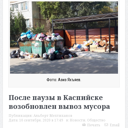
Фото: Азиз Яхъяев.
После паузы в Каспийске
возобновлен вывоз мусора
Публикация:
Альберт Мехтиханов
Дата:
10 сентября, 2020 в 17:49
в:
Новости
,
Общество
Печать
Email