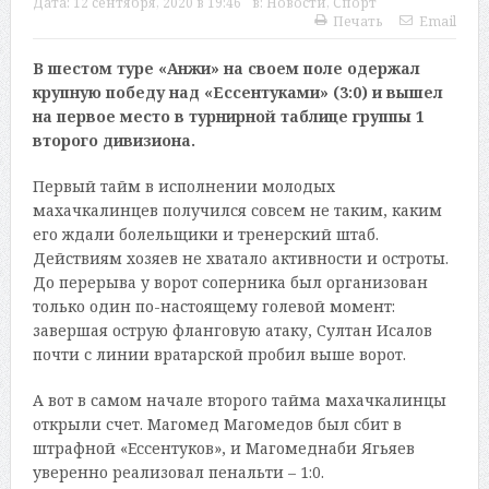
Дата:
12 сентября, 2020 в 19:46
в:
Новости
,
Спорт
Печать
Email
В шестом туре «Анжи» на своем поле одержал
крупную победу над «Ессентуками» (3:0) и вышел
на первое место в турнирной таблице группы 1
второго дивизиона.
Первый тайм в исполнении молодых
махачкалинцев получился совсем не таким, каким
его ждали болельщики и тренерский штаб.
Действиям хозяев не хватало активности и остроты.
До перерыва у ворот соперника был организован
только один по-настоящему голевой момент:
завершая острую фланговую атаку, Султан Исалов
почти с линии вратарской пробил выше ворот.
А вот в самом начале второго тайма махачкалинцы
открыли счет. Магомед Магомедов был сбит в
штрафной «Ессентуков», и Магомеднаби Ягьяев
уверенно реализовал пенальти – 1:0.