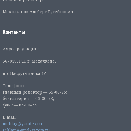
Мехтиханов Альберт Гусейнович
Контакты
Адрес редакции:
367018, РД, г. Махачкала,
пр. Насрутдинова 1А
Телефоны:
главный редактор — 65-00-75;
бухгалтерия — 65-00-78;
факс — 65-00-75
E-mail:
moldag@yandex.ru
reklama@md-gazeta.ru