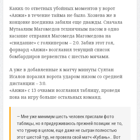
Каких-то ответных убойных моментов у ворот
«Анжи» в течение тайма не было. Хозяева же в
концовке поединка забили еще дважды. Сначала
Мутаалим Магомедов техничным пасом в одно
касание отправил Магомеда Магомедова на
«свидание» с голкипером – 2:0. Забив этот гол,
форвард «Анжи» возглавил текущий список
бомбардиров первенства с шестью мячами.
А уже в добавленные к матчу минуты Султан
Исалов поразил ворота ударом низом со средней
дистанции – 3:0.
«Анжи» с 13 очками возглавил таблицу, проведя
пока на игру больше остальных команд.
— Мне уже минимум шесть человек прислали фото
таблицы, но я придерживаюсь прежней позиции: не то,
что турнир в целом, еще даже не сыгран полностью
этот шестой тур, не провела свой матч «Кубань»… Вот