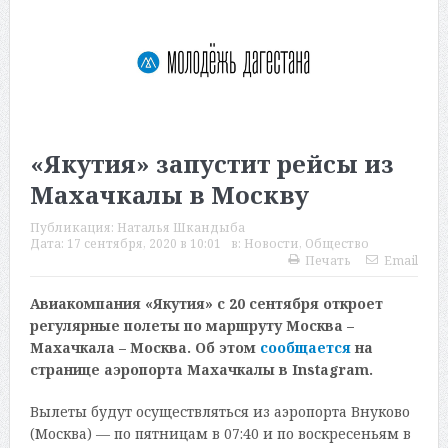
«Якутия» запустит рейсы из
Махачкалы в Москву
Публикация:
Наталья Шкандыба
Дата:
17 сентября, 2020 в 10:01
в:
Новости
,
Общество
Печать
Email
Авиакомпания «Якутия» с 20 сентября откроет
регулярные полеты по маршруту Москва –
Махачкала – Москва. Об этом
сообщается
на
странице аэропорта Махачкалы в Instagram.
Вылеты будут осуществляться из аэропорта Внуково
(Москва) — по пятницам в 07:40 и по воскресеньям в