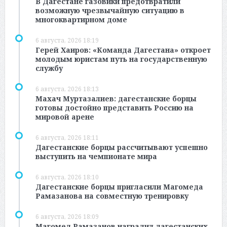
В Дагестане газовики предотвратили
возможную чрезвычайную ситуацию в
многоквартирном доме
6 августа, 2026 18:19
Герей Хаиров: «Команда Дагестана» откроет
молодым юристам путь на государственную
службу
6 августа, 2026 18:13
Махач Муртазалиев: дагестанские борцы
готовы достойно представить Россию на
мировой арене
6 августа, 2026 18:11
Дагестанские борцы рассчитывают успешно
выступить на чемпионате мира
6 августа, 2026 18:10
Дагестанские борцы пригласили Магомеда
Рамазанова на совместную тренировку
6 августа, 2026 18:09
Магомед Рамазанов наградил дагестанских