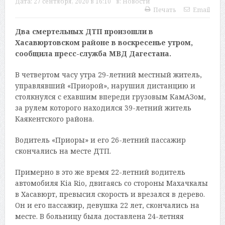
Дата:
27 сентября, 2020 в 16:10
в:
Новости
Печать
Email
Два смертельных ДТП произошли в
Хасавюртовском районе в воскресенье утром,
сообщила пресс-служба МВД Дагестана.
В четвертом часу утра 29-летний местный житель,
управлявший «Приорой», нарушил дистанцию и
столкнулся с ехавшим впереди грузовым КамАЗом,
за рулем которого находился 39-летний житель
Каякентского района.
Водитель «Приоры» и его 26-летний пассажир
скончались на месте ДТП.
Примерно в это же время 22-летний водитель
автомобиля Kia Rio, двигаясь со стороны Махачкалы
в Хасавюрт, превысил скорость и врезался в дерево.
Он и его пассажир, девушка 22 лет, скончались на
месте. В больницу была доставлена 24-летняя