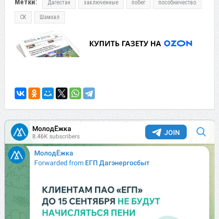
Метки:
Дагестан
заключенные
побег
пособничество
СК
Шамхал