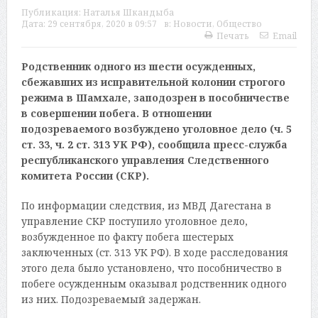
Публикация:
Наталья Шкандыба
Дата:
29 сентября, 2020 в 09:57
в:
Новости
,
Общество
Печать
Email
Родственник одного из шести осужденных,
сбежавших из исправительной колонии строгого
режима в Шамхале, заподозрен в пособничестве
в совершении побега. В отношении
подозреваемого возбуждено уголовное дело (ч. 5
ст. 33, ч. 2 ст. 313 УК РФ), сообщила пресс-служба
республиканского управления Следственного
комитета России (СКР).
По информации следствия, из МВД Дагестана в
управление СКР поступило уголовное дело,
возбужденное по факту побега шестерых
заключенных (ст. 313 УК РФ). В ходе расследования
этого дела было установлено, что пособничество в
побеге осужденным оказывал родственник одного
из них. Подозреваемый задержан.