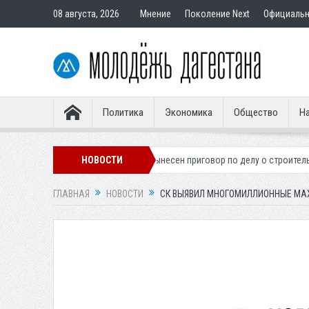
08 августа, 2026
Мнение
Поколение Next
Официаль
Политика
Экономика
Общество
На
кого легионера
НОВОСТИ
Вынесен приговор по делу о строительстве гостиниц
ГЛАВНАЯ
НОВОСТИ
СК ВЫЯВИЛ МНОГОМИЛЛИОННЫЕ МА