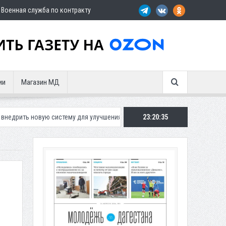
Военная служба по контракту
ии
Магазин МД
ю систему для улучшения ситуации с парковками
23:20:37
Махачкалинское «Ди