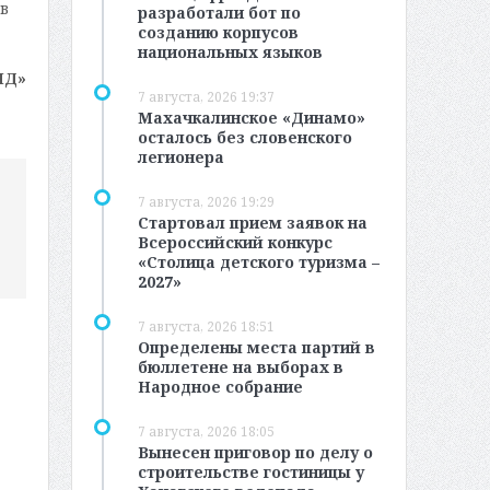
в
разработали бот по
созданию корпусов
национальных языков
МД»
7 августа, 2026 19:37
Махачкалинское «Динамо»
осталось без словенского
легионера
7 августа, 2026 19:29
Стартовал прием заявок на
Всероссийский конкурс
«Столица детского туризма –
2027»
7 августа, 2026 18:51
Определены места партий в
бюллетене на выборах в
Народное собрание
7 августа, 2026 18:05
Вынесен приговор по делу о
строительстве гостиницы у