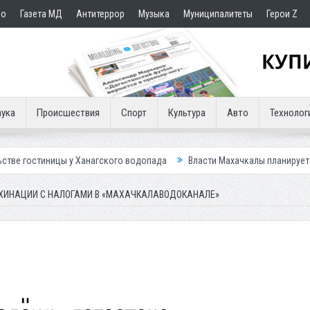
но
Газета МД
Антитеррор
Музыка
Муниципалитеты
Герои Z
ука
Происшествия
Спорт
Культура
Авто
Технолог
ы у Ханагского водопада
Власти Махачкалы планирует внедрить нову
ХИНАЦИИ С НАЛОГАМИ В «МАХАЧКАЛАВОДОКАНАЛЕ»