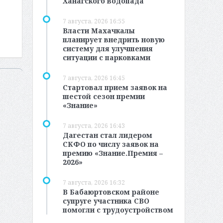
Ханагского водопада
7 августа, 2026 16:55
Власти Махачкалы
планирует внедрить новую
систему для улучшения
ситуации с парковками
7 августа, 2026 16:45
Стартовал прием заявок на
шестой сезон премии
«Знание»
7 августа, 2026 16:43
Дагестан стал лидером
СКФО по числу заявок на
премию «Знание.Премия –
2026»
7 августа, 2026 16:32
В Бабаюртовском районе
супруге участника СВО
помогли с трудоустройством