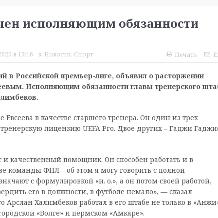
чен исполняющим обязанности
020 в 19:16
в:
Новости
,
Спорт
Печать
E
й в Российской премьер-лиге, объявил о расторжении
еевым. Исполняющим обязанности главы тренерского шта
алимбеков.
 Евсеева в качестве старшего тренера. Он один из трех
тренерскую лицензию UEFA Pro. Двое других – Гаджи Гаджи
и качественный помощник. Он способен работать и в
ве команды ФНЛ – об этом я могу говорить с полной
значают с формулировкой «и. о.», а он потом своей работой,
ердить его в должности, в футболе немало», — сказал
то Арслан Халимбеков работал в его штабе не только в «Анжи»
городской «Волге» и пермском «Амкаре».