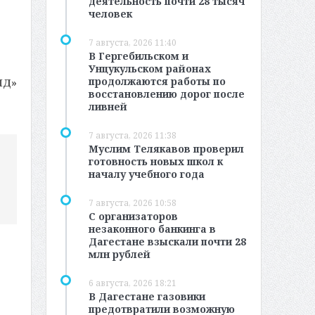
деятельность почти 28 тысяч
человек
7 августа, 2026 11:40
В Гергебильском и
Унцукульском районах
продолжаются работы по
МД»
восстановлению дорог после
ливней
7 августа, 2026 11:38
Муслим Телякавов проверил
готовность новых школ к
началу учебного года
7 августа, 2026 10:58
С организаторов
незаконного банкинга в
Дагестане взыскали почти 28
млн рублей
6 августа, 2026 18:21
В Дагестане газовики
предотвратили возможную