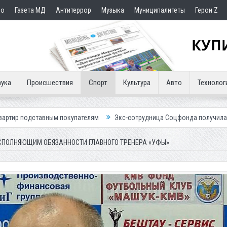
но
Газета МД
Антитеррор
Музыка
Муниципалитеты
Герои Z
ука
Происшествия
Спорт
Культура
Авто
Технолог
 покупателям
Экс-сотрудница Соцфонда получила срок за обман кли
СПОЛНЯЮЩИМ ОБЯЗАННОСТИ ГЛАВНОГО ТРЕНЕРА «УФЫ»