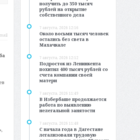
получить до 350 тысяч
рублей на открытие
собственного дела
7 августа, 2026 12:16
Около восьми тысяч человек
mail
остались без света в
Махачкале
ба
7 августа, 2026 12:12
Подросток из Ленинкента
похитил 400 тысяч рублей со
счета компании своей
матери
ев
7 августа, 2026 11:49
В Избербаше продолжается
работа по выявлению
нелегальной занятости
7 августа, 2026 11:48
С начала года в Дагестане
,
легализовали трудовую