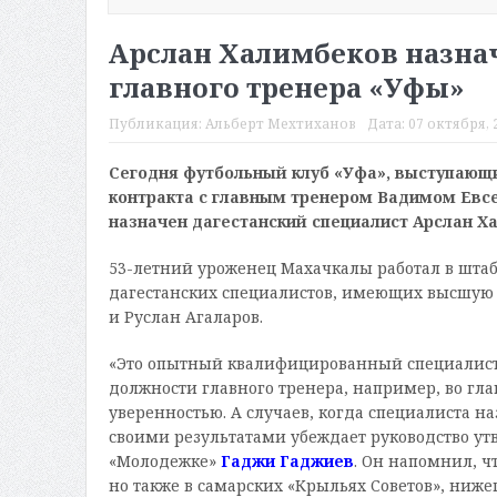
Арслан Халимбеков назна
главного тренера «Уфы»
Публикация:
Альберт Мехтиханов
Дата:
07 октября, 2
Сегодня футбольный клуб «Уфа», выступающи
контракта с главным тренером Вадимом Евс
назначен дагестанский специалист Арслан Х
53-летний уроженец Махачкалы работал в штабе
дагестанских специалистов, имеющих высшую 
и Руслан Агаларов.
«Это опытный квалифицированный специалист 
должности главного тренера, например, во гла
уверенностью. А случаев, когда специалиста на
своими результатами убеждает руководство утв
«Молодежке»
Гаджи Гаджиев
. Он напомнил, ч
но также в самарских «Крыльях Советов», ниже