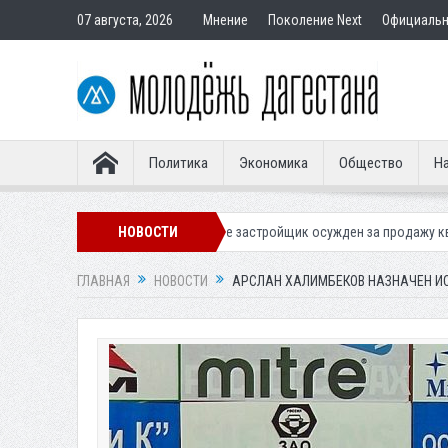
07 августа, 2026
Мнение
Поколение Next
Официаль
Политика
Экономика
Общество
На
але
В Дербенте застройщик осужден за продажу квартир подставным
НОВОСТИ
ГЛАВНАЯ
НОВОСТИ
АРСЛАН ХАЛИМБЕКОВ НАЗНАЧЕН И