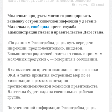
Дата:
09 октября, 2020 в 14:30
в:
Новости
,
Общество
Печать
Email
Молочные продукты могли спровоцировать
вспышку острой кишечной инфекции у детей в
Махачкале,
сообщила
пресс-служба
администрации главы и правительства Дагестана.
«По данным Роспотребнадзора, путь передачи
инфекции, предположительно, пищевой.
Большинство родителей отмечают связь с приемом
молочных продуктов», — говорится в сообщении.
Для выяснения причин возникновения вспышки
ОКИ, а также принятия экстренных мер по ее
ликвидации в рамках санитарно-
противоэпидемической комиссии правительства
Дагестана будет создана специальная рабочая
группа.
По уточненной информации Роспотребнадзора,