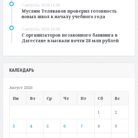
7 августа, 2026 11:38
Муслим Телякавов проверил готовность
новых школ к началу учебного года
7 августа, 2026 10:58
С организаторов незаконного банкинга в
Дагестане взыскали почти 28 млн рублей
КАЛЕНДАРЬ
Август 2026
Пн
Вт
Ср
Чт
Пт
Сб
Вс
1
2
3
4
5
6
7
8
9