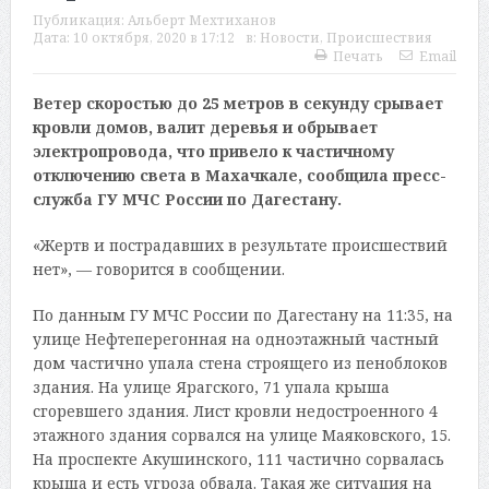
Публикация:
Альберт Мехтиханов
Дата:
10 октября, 2020 в 17:12
в:
Новости
,
Происшествия
Печать
Email
Ветер скоростью до 25 метров в секунду срывает
кровли домов, валит деревья и обрывает
электропровода, что привело к частичному
отключению света в Махачкале, сообщила пресс-
служба ГУ МЧС России по Дагестану.
«Жертв и пострадавших в результате происшествий
нет», — говорится в сообщении.
По данным ГУ МЧС России по Дагестану на 11:35, на
улице Нефтеперегонная на одноэтажный частный
дом частично упала стена строящего из пеноблоков
здания. На улице Ярагского, 71 упала крыша
сгоревшего здания. Лист кровли недостроенного 4
этажного здания сорвался на улице Маяковского, 15.
На проспекте Акушинского, 111 частично сорвалась
крыша и есть угроза обвала. Такая же ситуация на