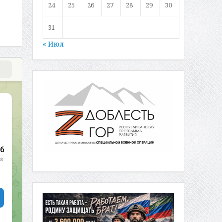
24
25
26
27
28
29
30
31
« Июл