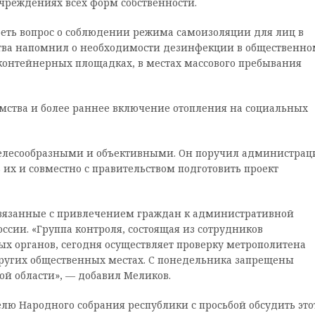
чреждениях всех форм собственности.
еть вопрос о соблюдении режима самоизоляции для лиц в
мства напомнил о необходимости дезинфекции в общественно
контейнерных площадках, в местах массового пребывания
мства и более раннее включение отопления на социальных
целесообразными и объективными. Он поручил администрац
 их и совместно с правительством подготовить проект
 связанные с привлечением граждан к административной
ссии. «Группа контроля, состоящая из сотрудников
ых органов, сегодня осуществляет проверку метрополитена
других общественных местах. С понедельника запрещены
й области», — добавил Меликов.
лю Народного собрания республики с просьбой обсудить это