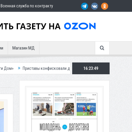
Военная служба по контракту
ии
Магазин МД
вы конфисковали двух бурых медведей у жителя Дагестана
16:23:50
Роспотре