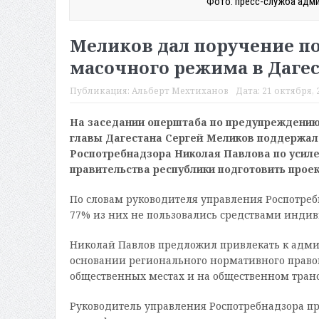
Фото: пресс-служба адми
Меликов дал поручение по
масочного режима в Даге
Публикация:
Альберт Мехтиханов
Дата:
21 октября, 2
На заседании оперштаба по предупреждению
главы Дагестана Сергей Меликов поддержал
Роспотребнадзора Николая Павлова по усиле
правительства республики подготовить проек
По словам руководителя управления Роспотребн
77% из них не пользовались средствами инди
Николай Павлов предложил привлекать к админ
основании регионального нормативного правов
общественных местах и на общественном трансп
Руководитель управления Роспотребнадзора п