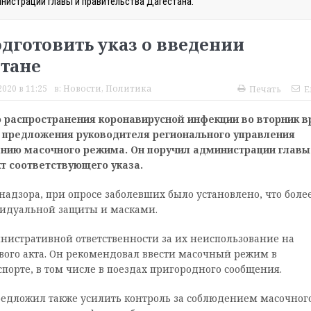
нистрации главы и правительства Дагестана.
дготовить указ о введении
стане
020 в 11:25
в:
Новости
,
Политика
Печать
E
 распространения коронавирусной инфекции во вторник в
 предложения руководителя регионального управления
нию масочного режима. Он поручил администрации главы
т соответствующего указа.
адзора, при опросе заболевших было установлено, что боле
видуальной защиты и масками.
истративной ответственности за их неиспользование на
ого акта. Он рекомендовал ввести масочный режим в
орте, в том числе в поездах пригородного сообщения.
редложил также усилить контроль за соблюдением масочног