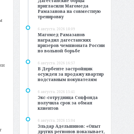
Дагестанские борцы
пригласили Магомеда
Рамазанова на совместную
тренировку
м
6 августа, 2026 18:09
Магомед Рамазанов
наградил дагестанских
призеров чемпионата России
по вольной борьбе
6 августа, 2026 16:57
ии
В Дербенте застройщик
осужден за продажу квартир
подставным покупателям
6 августа, 2026 15:41
Экс-сотрудница Соцфонда
получила срок за обман
клиентов
6 августа, 2026 15:04
Эльдар Адельшинов: «Опыт
т
других регионов показывает,