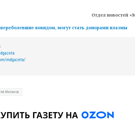
Отдел новостей «
 переболевшие ковидом, могут стать донорами плазмы
5
mdgazeta
com/mdgazeta/
гей Меликов