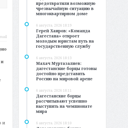
предотвратили возможную
чрезвычайную ситуацию в
многоквартирном доме
6 августа, 2026 18:19
Герей Хаиров: «Команда
Дагестана» откроет
mail
молодым юристам путь на
государственную службу
рио
6 августа, 2026 18:13
 и
Махач Муртазалиев:
дагестанские борцы готовы
достойно представить
Россию на мировой арене
е
6 августа, 2026 18:11
Дагестанские борцы
рассчитывают успешно
выступить на чемпионате
мира
о и
6 августа, 2026 18:10