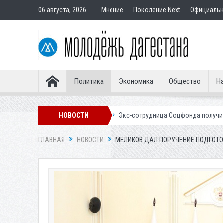
06 августа, 2026
Мнение
Поколение Next
Официаль
Политика
Экономика
Общество
На
ым покупателям
НОВОСТИ
Экс-сотрудница Соцфонда получила срок за обман к
ГЛАВНАЯ
НОВОСТИ
МЕЛИКОВ ДАЛ ПОРУЧЕНИЕ ПОДГОТО