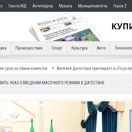
но
Газета МД
Антитеррор
Музыка
Муниципалитеты
Герои Z
ука
Происшествия
Спорт
Культура
Авто
Технолог
лиентов
Жителей Дагестана приглашает в «Госуслуги Дом»
Приста
ВИТЬ УКАЗ О ВВЕДЕНИИ МАСОЧНОГО РЕЖИМА В ДАГЕСТАНЕ