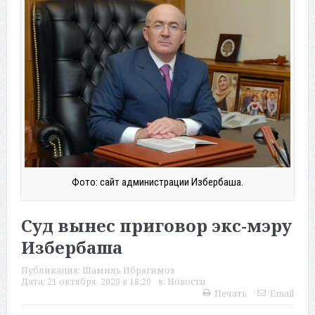
Фото: сайт администрации Избербаша.
Суд вынес приговор экс-мэру
Избербаша
Публикация:
Шамиль Ибрагимов
Дата:
21 октября, 2020 в 18:20
в:
Новости
Печать
Email