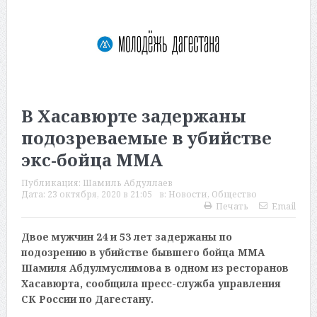
В Хасавюрте задержаны
подозреваемые в убийстве
экс-бойца ММА
Публикация:
Шамиль Абдуллаев
Дата:
23 октября, 2020 в 21:05
в:
Новости
,
Общество
Печать
Email
Двое мужчин 24 и 53 лет задержаны по
подозрению в убийстве бывшего бойца ММА
Шамиля Абдулмуслимова в одном из ресторанов
Хасавюрта, сообщила пресс-служба управления
СК России по Дагестану.