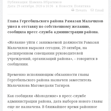
Публикация:
Шамиль Ибрагимов
Дата:
29 октября, 2020 в 16:36
в:
Новости
,
Политика
Печать
Email
Глава Гергебильского района Рамазан Малачилов
ушел в отставку по собственному желанию,
сообщила пресс-служба администрации района.
«Желание уйти с занимаемой должности Рамазан
Малачилов выразил сегодня, 29 октября, на
расширенном совещании руководителей
учреждений, организаций района», – говорится в
сообщении.
Временно исполняющим обязанности главы
Гергебильского района назначен заместитель
Малачилова Магомедали Тагиров.
Как сообщили «Молодежке» в пресс-службе
администрации района, дата выборов нового главы
еще не назначена. В ближайшее время районное