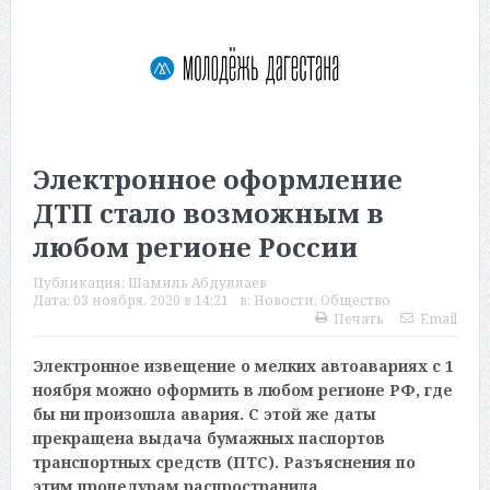
Электронное оформление
ДТП стало возможным в
любом регионе России
Публикация:
Шамиль Абдуллаев
Дата:
03 ноября, 2020 в 14:21
в:
Новости
,
Общество
Печать
Email
Электронное извещение о мелких автоавариях с 1
ноября можно оформить в любом регионе РФ, где
бы ни произошла авария. С этой же даты
прекращена выдача бумажных паспортов
транспортных средств (ПТС). Разъяснения по
этим процедурам распространила