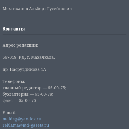
Мехтиханов Альберт Гусейнович
Контакты
Адрес редакции:
367018, РД, г. Махачкала,
пр. Насрутдинова 1А
Телефоны:
главный редактор — 65-00-75;
бухгалтерия — 65-00-78;
факс — 65-00-75
E-mail:
moldag@yandex.ru
reklama@md-gazeta.ru