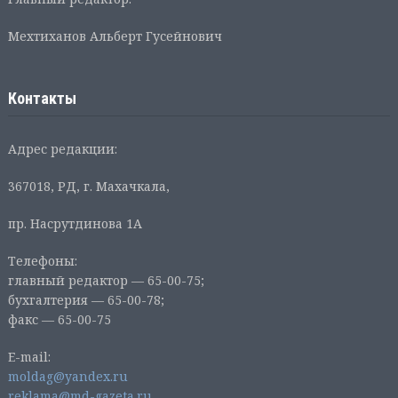
Мехтиханов Альберт Гусейнович
Контакты
Адрес редакции:
367018, РД, г. Махачкала,
пр. Насрутдинова 1А
Телефоны:
главный редактор — 65-00-75;
бухгалтерия — 65-00-78;
факс — 65-00-75
E-mail:
moldag@yandex.ru
reklama@md-gazeta.ru