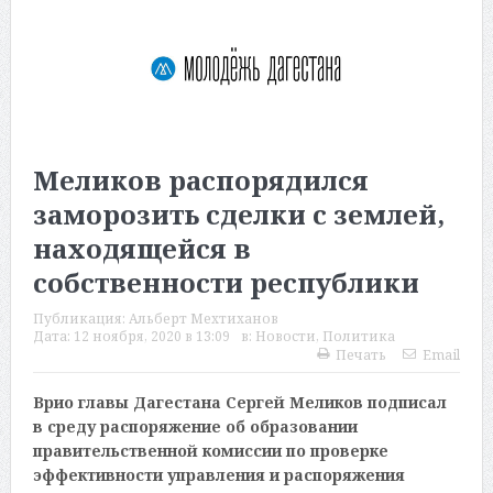
Меликов распорядился
заморозить сделки с землей,
находящейся в
собственности республики
Публикация:
Альберт Мехтиханов
Дата:
12 ноября, 2020 в 13:09
в:
Новости
,
Политика
Печать
Email
Врио главы Дагестана Сергей Меликов подписал
в среду распоряжение об образовании
правительственной комиссии по проверке
эффективности управления и распоряжения