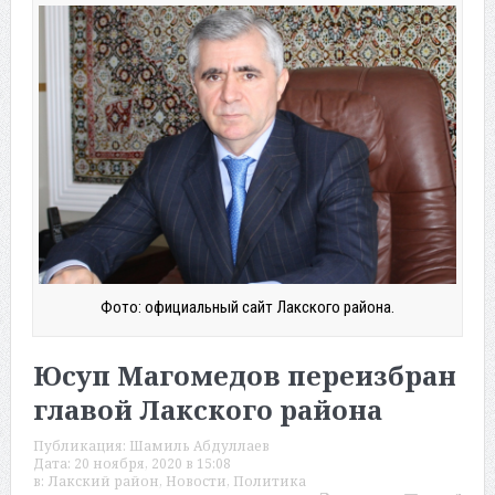
Фото: официальный сайт Лакского района.
Юсуп Магомедов переизбран
главой Лакского района
Публикация:
Шамиль Абдуллаев
Дата:
20 ноября, 2020 в 15:08
в:
Лакский район
,
Новости
,
Политика