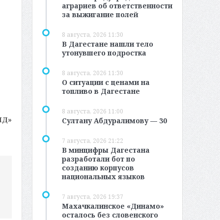
аграриев об ответственности
за выжигание полей
8 августа, 2026 11:30
В Дагестане нашли тело
утонувшего подростка
8 августа, 2026 11:30
О ситуации с ценами на
топливо в Дагестане
8 августа, 2026 11:00
МД»
Султану Абдуралимову — 30
7 августа, 2026 21:22
В минцифры Дагестана
разработали бот по
созданию корпусов
национальных языков
7 августа, 2026 19:37
Махачкалинское «Динамо»
осталось без словенского