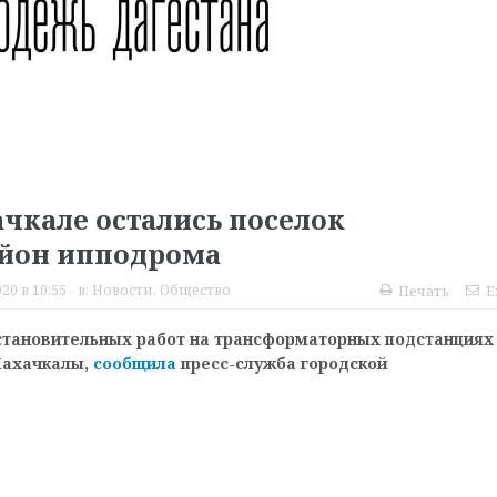
ачкале остались поселок
айон ипподрома
20 в 10:55
в:
Новости
,
Общество
Печать
E
восстановительных работ на трансформаторных подстанциях
Махачкалы,
сообщила
пресс-служба городской