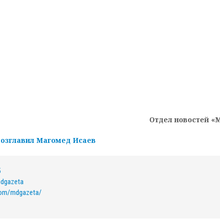
Отдел новостей «
возглавил Магомед Исаев
5
mdgazeta
com/mdgazeta/