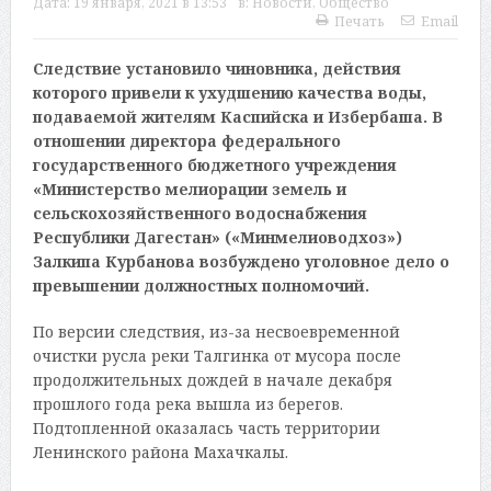
Дата:
19 января, 2021 в 13:53
в:
Новости
,
Общество
Печать
Email
Следствие установило чиновника, действия
которого привели к ухудшению качества воды,
подаваемой жителям Каспийска и Избербаша. В
отношении директора федерального
государственного бюджетного учреждения
«Министерство мелиорации земель и
сельскохозяйственного водоснабжения
Республики Дагестан» («Минмелиоводхоз»)
Залкипа Курбанова возбуждено уголовное дело о
превышении должностных полномочий.
По версии следствия, из-за несвоевременной
очистки русла реки Талгинка от мусора после
продолжительных дождей в начале декабря
прошлого года река вышла из берегов.
Подтопленной оказалась часть территории
Ленинского района Махачкалы.