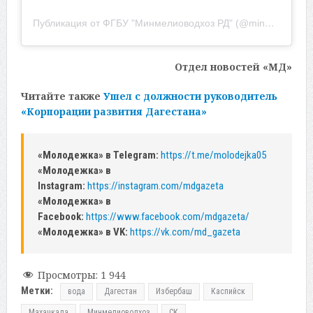
Публикация от ФГБУ "Минмелиоводхоз РД" (@minmelio05)
Отдел новостей «МД»
Читайте также
Ушел с должности руководитель
«Корпорации развития Дагестана»
«Молодежка» в Telegram:
https://t.me/molodejka05
«Молодежка» в
Instagram:
https://instagram.com/mdgazeta
«Молодежка» в
Facebook:
https://www.facebook.com/mdgazeta/
«Молодежка» в VK:
https://vk.com/md_gazeta
Просмотры:
1 944
Метки:
вода
Дагестан
Избербаш
Каспийск
Махачкала
Минмелиоводхоз
СК