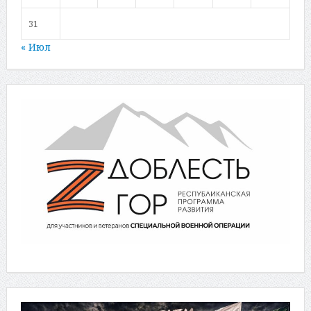
31
« Июл