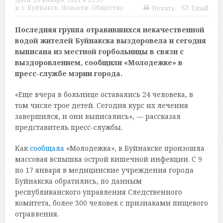
в:
г. Буйнакск
,
Новости
,
Общество
Печать
Email
Последняя группа отравившихся некачественной
водой жителей Буйнакска выздоровела и сегодня
выписана из местной горбольницы в связи с
выздоровлением, сообщили «Молодежке» в
пресс-службе мэрии города.
«Еще вчера в больнице оставались 24 человека, в
том числе трое детей. Сегодня курс их лечения
завершился, и они выписались», — рассказал
представитель пресс-службы.
Как
сообщала
«Молодежка», в Буйнакске произошла
массовая вспышка острой кишечной инфекции. С 9
по 17 января в медицинские учреждения города
Буйнакска обратились, по данным
республиканского управления Следственного
комитета, более 300 человек с признаками пищевого
отравления.