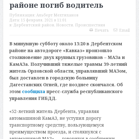
районе погиб водитель
Публикация:
Альберт Мехтиханов
Дата:
15 февраля, 2021 в 11:01
в:
Дербентский район
,
Новости
,
Происшествия
Печать
Email
В минувшую субботу около 13:20 в Дербентском
районе на автодороге «Кавказ» произошло
столкновение двух крупных грузовиков – МАЗа и
КамАЗа. Получивший тяжелые травмы 39-летний
житель Орловской области, управлявший МАЗом,
был доставлен в городскую больницу
Дагестанских Огней, где позднее скончался. Об
этом
сообщила
пресс-служба республиканского
управления ГИБДД.
«52-летний житель Дербента, управляя
автомашиной КамАЗ, не уступил дорогу
транспортному средству, пользующемуся
преимуществом проезда, и столкнулся с
автомашиной МАЗ», — говорится в сообщении.