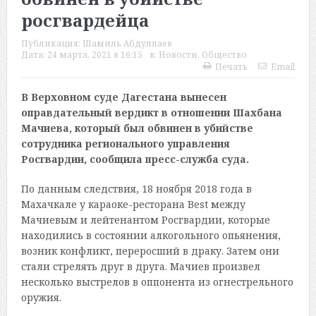
росгвардейца
Публикация:
Шамиль Абдуллаев
Дата:
24 марта, 2021 в 16:15
в:
Новости
,
Общество
Печать
Email
В Верховном суде Дагестана вынесен
оправдательный вердикт в отношении Шахбана
Мачиева, который был обвинен в убийстве
сотрудника регионального управления
Росгвардии, сообщила пресс-служба суда.
По данным следствия, 18 ноября 2018 года в
Махачкале у караоке-ресторана Best между
Мачиевым и лейтенантом Росгвардии, которые
находились в состоянии алкогольного опьянения,
возник конфликт, переросший в драку. Затем они
стали стрелять друг в друга. Мачиев произвел
несколько выстрелов в оппонента из огнестрельного
оружия.