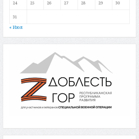
24
25
26
27
28
29
30
31
« Июл