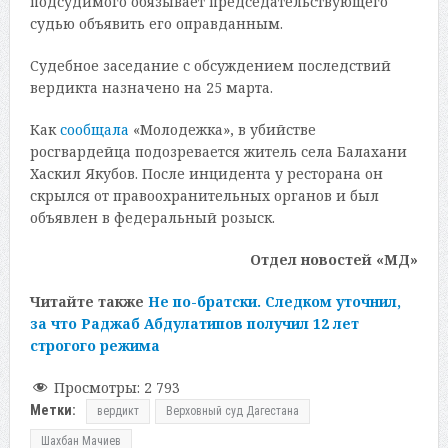
подсудимого обязывает председательствующего
судью объявить его оправданным.
Судебное заседание с обсуждением последствий
вердикта назначено на 25 марта.
Как
сообщала
«Молодежка», в убийстве
росгвардейца подозревается житель села Балахани
Хаскил Якубов. После инцидента у ресторана он
скрылся от правоохранительных органов и был
объявлен в федеральный розыск.
Отдел новостей «МД»
Читайте также
Не по-братски. Следком уточнил,
за что Раджаб Абдулатипов получил 12 лет
строгого режима
Просмотры:
2 793
Метки:
вердикт
Верховный суд Дагестана
Шахбан Мачиев