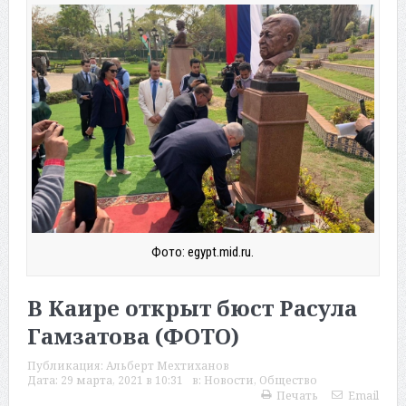
Фото: egypt.mid.ru.
В Каире открыт бюст Расула
Гамзатова (ФОТО)
Публикация:
Альберт Мехтиханов
Дата:
29 марта, 2021 в 10:31
в:
Новости
,
Общество
Печать
Email