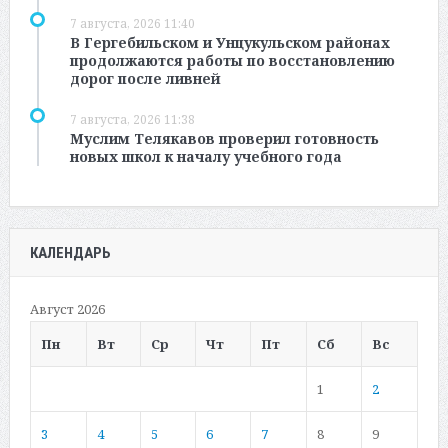
7 августа, 2026 11:40
В Гергебильском и Унцукульском районах
продолжаются работы по восстановлению
дорог после ливней
7 августа, 2026 11:38
Муслим Телякавов проверил готовность
новых школ к началу учебного года
КАЛЕНДАРЬ
Август 2026
Пн
Вт
Ср
Чт
Пт
Сб
Вс
1
2
3
4
5
6
7
8
9