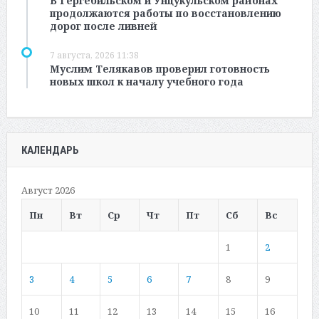
В Гергебильском и Унцукульском районах
продолжаются работы по восстановлению
дорог после ливней
7 августа, 2026 11:38
Муслим Телякавов проверил готовность
новых школ к началу учебного года
КАЛЕНДАРЬ
Август 2026
Пн
Вт
Ср
Чт
Пт
Сб
Вс
1
2
3
4
5
6
7
8
9
10
11
12
13
14
15
16