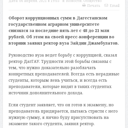
Дата:
06 апреля, 2021 в 19:03
в:
Новости
,
Общество
Печать
Email
Оборот коррупционных сумм в Дагестанском
государственном аграрном университете
снизился за последние пять лет с 48 до 21 млн
рублей. Об этом на своей пресс-конференции во
вторник заявил ректор вуза Зайдин Джамбулатов.
Руководство вуза ведет борьбу с коррупцией, сказал
ректор ДагГАУ. Трудности этой борьбы связаны с
тем, что нужно доказательно разоблачать
конкретных преподавателей. Всегда есть нерадивые
студенты, которым лень учиться, и всегда есть
преподаватели, которые видят в таких студентах
источник дополнительного дохода.
Если студент заявляет, что он готов к экзамену, но
преподаватель придирается, пытаясь стрясти с него
нужную сумму, я лично буду присутствовать на
экзамене такого студента, заявил ректор.