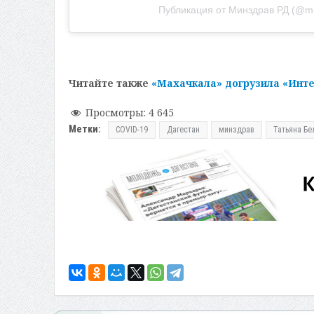
Публикация от Минздрав РД (@mi
Читайте также
«Махачкала» догрузила «Инте
Просмотры:
4 645
Метки:
COVID-19
Дагестан
минздрав
Татьяна Бе