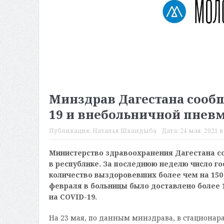
Минздрав Дагестана сообщ
19 и внебольничной пнев
Публикация:
Наталья Шкандыба
Дата:
24 мая, 2021 в
Министерство здравоохранения Дагестана с
в республике. За последнюю неделю число г
количество выздоровевших более чем на 150
февраля в больницы было доставлено более 
на COVID-19.
На 23 мая, по данным минздрава, в стационар