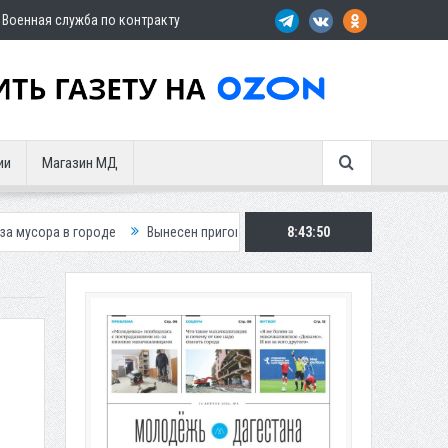
Военная служба по контракту
ии
Магазин МД
оде
Вынесен приговор по делу о гибели подростка в ДТП
8:43:52
Путин п