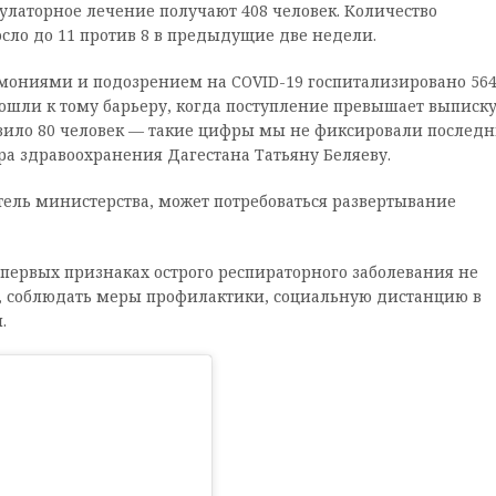
латорное лечение получают 408 человек. Количество
ло до 11 против 8 в предыдущие две недели.
мониями и подозрением на COVID-19 госпитализировано 56
дошли к тому барьеру, когда поступление превышает выписку
вило 80 человек — такие цифры мы не фиксировали послед
ра здравоохранения Дагестана Татьяну Беляеву.
тель министерства, может потребоваться развертывание
ервых признаках острого респираторного заболевания не
у, соблюдать меры профилактики, социальную дистанцию в
.