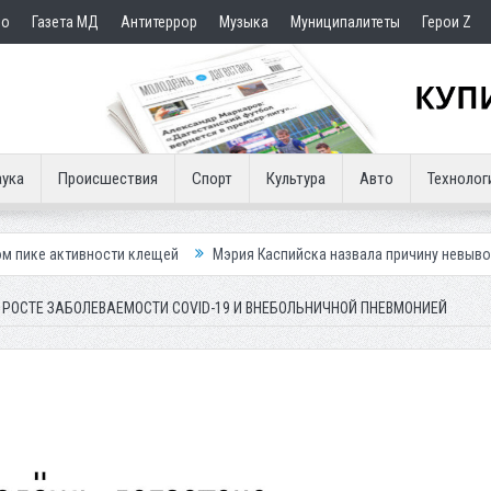
но
Газета МД
Антитеррор
Музыка
Муниципалитеты
Герои Z
ука
Происшествия
Спорт
Культура
Авто
Технолог
сти клещей
Мэрия Каспийска назвала причину невывоза мусора в гор
РОСТЕ ЗАБОЛЕВАЕМОСТИ COVID-19 И ВНЕБОЛЬНИЧНОЙ ПНЕВМОНИЕЙ