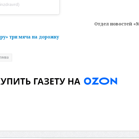
nzdravrd)
Отдел новостей «
ру» три мяча на дорожку
ляева