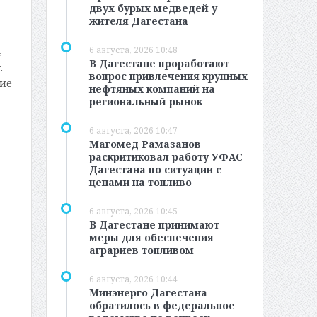
двух бурых медведей у
жителя Дагестана
6 августа, 2026 10:48
4
В Дагестане проработают
.
вопрос привлечения крупных
ние
нефтяных компаний на
региональный рынок
6 августа, 2026 10:47
Магомед Рамазанов
раскритиковал работу УФАС
Дагестана по ситуации с
ценами на топливо
6 августа, 2026 10:45
В Дагестане принимают
меры для обеспечения
аграриев топливом
6 августа, 2026 10:44
Минэнерго Дагестана
обратилось в федеральное