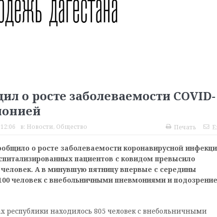
ил о росте заболеваемости COVID-
монией
 12:06
в:
Новости
,
Общество
Печать
E
ообщило о росте заболеваемости коронавирусной инфекц
оспитализированных пациентов с ковидом превысило
 человек. А в минувшую пятницу впервые с середины
100 человек с внебольничными пневмониями и подозрени
ах республики находилось 805 человек с внебольничными