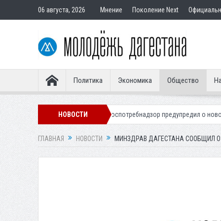
06 августа, 2026
Мнение
Поколение Next
Официаль
Политика
Экономика
Общество
На
еля Дагестана
Роспотребнадзор предупредил о новом пике активно
НОВОСТИ
ГЛАВНАЯ
НОВОСТИ
МИНЗДРАВ ДАГЕСТАНА СООБЩИЛ О 