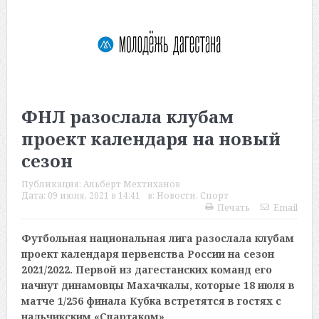
ФНЛ разослала клубам
проект календаря на новый
сезон
Публикация:
Альберт Мехтиханов
Дата:
09 июля, 2021 в 14:41
в:
Новости
,
Спорт
Печать
Email
Футбольная национальная лига разослала клубам
проект календаря первенства России на сезон
2021/2022. Первой из дагестанских команд его
начнут динамовцы Махачкалы, которые 18 июля в
матче 1/256 финала Кубка встретятся в гостях с
нальчикским «Спартаком».