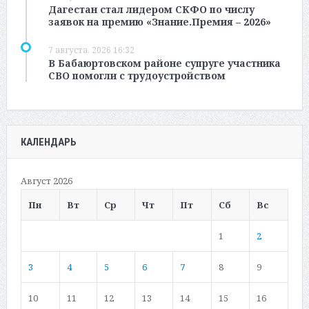
Дагестан стал лидером СКФО по числу
заявок на премию «Знание.Премия – 2026»
7 августа, 2026 16:32
В Бабаюртовском районе супруге участника
СВО помогли с трудоустройством
КАЛЕНДАРЬ
Август 2026
Пн
Вт
Ср
Чт
Пт
Сб
Вс
1
2
3
4
5
6
7
8
9
10
11
12
13
14
15
16