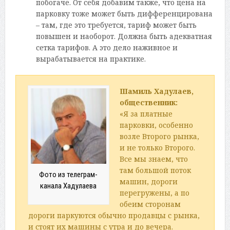
побогаче. От себя добавим также, что цена на
парковку тоже может быть дифференцирована
– там, где это требуется, тариф может быть
повышен и наоборот. Должна быть адекватная
сетка тарифов. А это дело наживное и
вырабатывается на практике.
Шамиль Хадулаев,
общественник:
«Я за платные
парковки, особенно
возле Второго рынка,
и не только Второго.
Все мы знаем, что
там большой поток
Фото из телеграм-
машин, дороги
канала Хадулаева
перегружены, а по
обеим сторонам
дороги паркуются обычно продавцы с рынка,
и стоят их машины с утра и до вечера.