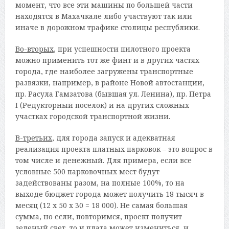
момент, что все эти машины по большей части
находятся в Махачкале либо участвуют так или
иначе в дорожном трафике столицы республики.
Во-вторых
, при успешности пилотного проекта
можно применить тот же финт и в других частях
города, где наиболее загружены транспортные
развязки, например, в районе Новой автостанции,
пр. Расула Гамзатова (бывшая ул. Ленина), пр. Петра
I (Редукторный поселок) и на других сложных
участках городской транспортной жизни.
В-третьих
, для города запуск и адекватная
реализация проекта платных парковок – это вопрос в
том числе и денежный. Для примера, если все
условные 500 парковочных мест будут
задействованы разом, на полные 100%, то на
выходе бюджет города может получить 18 тысяч в
месяц (12 х 50 х 30 = 18 000). Не самая большая
сумма, но если, повторимся, проект получит
зеленый свет, то и плата может измениться, и