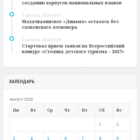
созданию корпусов национальных языков
7 августа, 2026 19:37
Махачкалинское «Динамо» осталось без
словенского легионера
7 августа, 2026 19:29
Стартовал прием заявок на Всероссийский
конкурс «Столица детского туризма – 2027»
КАЛЕНДАРЬ
Август 2026
Пн
Вт
Ср
Чт
Пт
Сб
Вс
1
2
3
4
5
6
7
8
9