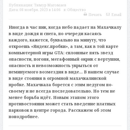
Публикация:
Тимур Магомаев
Дата:
08 ноября, 2023 в 14:06
в:
Общество
Печать
Email
Иногда в час пик, когда небо падает на Махачкалу
в виде дождя и снега, по очереди касаясь
каждого, кажется, буквально на минуту, что
откроешь «Яндекс.пробки», а там, как в той карте
компьютерной игры
GTA
: сплошные пять звезд
опасности, погоня, мегафонный окрик с вертушки,
опасность и невозможность укрыться от
неминуемого возмездия в виде… В нашем случае
в виде стояния в огромной махачкалинской
пробке. Махачкала борется с этим недугом по-
своему и не всегда последовательно. Но тем не
менее борьба идёт. Новым этапом этого
противостояния может стать введение платных
парковок в центре города. Расскажем об этом
поподробнее.