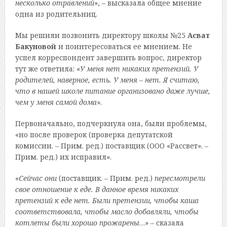
несколько отравлений
», – высказала общее мнение
одна из родительниц.
Мы решили позвонить директору школы №25
Асват
Бакуновой
и поинтересоваться ее мнением. Не
успел корреспондент завершить вопрос, директор
тут же ответила: «
У меня нет никаких претензий. У
родителей, наверное, есть. У меня – нет. Я считаю,
что в нашей школе питание организовано даже лучше,
чем у меня самой дома
».
Первоначально, подчеркнула она, были проблемы,
«но после проверок (проверка депутатской
комиссии. – Прим. ред.) поставщик (ООО «Рассвет». –
Прим. ред.) их исправил».
«
Сейчас они
(поставщик. – Прим. ред.)
пересмотрели
свое отношение к еде. В данное время никаких
претензий к еде нет. Были претензии, чтобы каша
соответствовала, чтобы масло добавляли, чтобы
котлеты были хорошо прожарены
…» – сказала