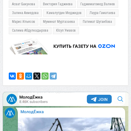
Асват Бакунова
Виктория Гаджиева
Гаджимагомед Валиев
Залина Ахмедова
Камалутдин Меджидов
Лаура Гаматаева
Марис Ильясов
Муминат Муртазаева
Патимат Шугаибова
Салима Абдулкадырова
Юсуп Умавов