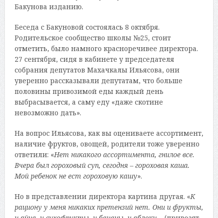
Бакунова изданию.
Беседа с Бакуновой состоялась 8 октября.
Родительское сообщество школы №25, стоит
отметить, было намного красноречивее директора.
27 сентября, сидя в кабинете у председателя
собрания депутатов Махачкалы Ильясова, они
уверенно рассказывали депутатам, что больше
половины привозимой еды каждый день
выбрасывается, а саму еду «даже скотине
невозможно дать».
На вопрос Ильясова, как вы оцениваете ассортимент,
наличие фруктов, овощей, родители тоже уверенно
ответили: «
Нет никакого ассортимента, гнилое все.
Вчера был гороховый суп, сегодня
–
гороховая каша.
Мой ребенок не ест гороховую кашу
».
Но в представлении директора картина другая. «
К
рациону у меня никаких претензий нет. Они и фрукты,
и яйца, и сухофрукты, и бананы, и яблоки…
(привозят.