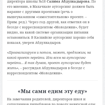
директора школы №18
Салима Абдулкадырова.
По
его мнению, в Махачкале аутсорсинг должен быть
наравне с другими проектами (речь о
вышеуказанном «самостоятельном» проекте. –
Прим. ред.). Через год-другой, как отметил он в
беседе с корреспондентом «Молодежки», будет
видно, на какой системе организации питания
остановиться. В Каспийске аутсорсинг хорошо себя
показал, уверен Абдулкадыров.
«
Проанализируем и потом, может, предложим, на
какой проект перейти. Или всем на аутсорсинг
перейти… Я так думаю, проект аутсорсинг будет
жить
», – рассуждал Абдулкадыров в беседе с
корреспондентом «Молодежки».
«Мы сами едим эту еду»
На замечания родителей, директоров школ и
сотрудников пищеблоков по поводу невкусной еды