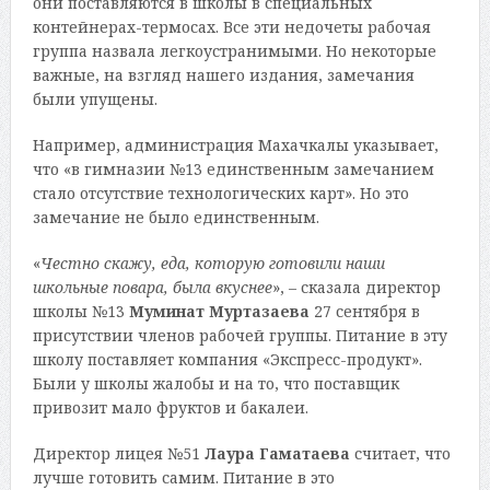
они поставляются в школы в специальных
контейнерах-термосах. Все эти недочеты рабочая
группа назвала легкоустранимыми. Но некоторые
важные, на взгляд нашего издания, замечания
были упущены.
Например, администрация Махачкалы указывает,
что «в гимназии №13 единственным замечанием
стало отсутствие технологических карт». Но это
замечание не было единственным.
«
Честно скажу, еда, которую готовили наши
школьные повара, была вкуснее
», – сказала директор
школы №13
Муминат Муртазаева
27 сентября в
присутствии членов рабочей группы. Питание в эту
школу поставляет компания «Экспресс-продукт».
Были у школы жалобы и на то, что поставщик
привозит мало фруктов и бакалеи.
Директор лицея №51
Лаура Гаматаева
считает, что
лучше готовить самим. Питание в это