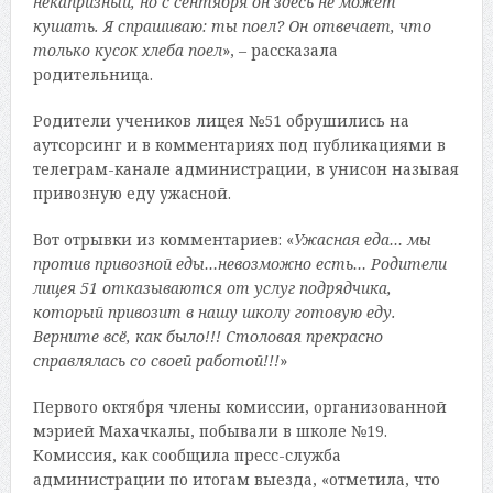
некапризный, но с сентября он здесь не может
кушать. Я спрашиваю: ты поел? Он отвечает, что
только кусок хлеба поел
», – рассказала
родительница.
Родители учеников лицея №51 обрушились на
аутсорсинг и в комментариях под публикациями в
телеграм-канале администрации, в унисон называя
привозную еду ужасной.
Вот отрывки из комментариев: «
Ужасная еда… мы
против привозной еды…невозможно есть… Родители
лицея 51 отказываются от услуг подрядчика,
который привозит в нашу школу готовую еду.
Верните всё, как было!!! Столовая прекрасно
справлялась со своей работой!!!
»
Первого октября члены комиссии, организованной
мэрией Махачкалы, побывали в школе №19.
Комиссия, как сообщила пресс-служба
администрации по итогам выезда, «отметила, что