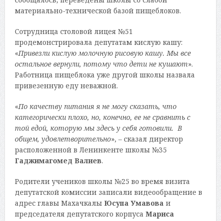
материально-технической базой пищеблоков.
Сотрудница столовой лицея №51
продемонстрировала депутатам кислую кашу:
«
Привезли кислую молочную рисовую кашу. Мы все
остальное вернули, потому что дети не кушают
».
Работница пищеблока уже другой школы назвала
привезенную еду неважной.
«
По качеству питания я не могу сказать, что
категорически плохо, но, конечно, ее не сравнить с
той едой, которую мы здесь у себя готовили. В
общем, удовлетворительно
», – сказал директор
расположенной в Ленинкенте школы №35
Гаджимагомед Валиев
.
Родители учеников школы №25 во время визита
депутатской комиссии записали видеообращение в
адрес главы Махачкалы
Юсупа Умавова
и
председателя депутатского корпуса
Мариса