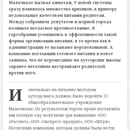
Махачкале вызвал ажиотаж. У новой системы
сразу появилось множество критиков, к примеру
недовольные качеством питания родители.
Между собранием депутатов и мэрией города
возникло негласное противостояние. В
горсобрании усомнились в эффективности такой
формы организации питания, в то время как в
администрации ее называют перспективной. А
компания-поставщик готового питания и вовсе
заявила, что не перешедшие на аутсорсинг школы
заранее негативно настраивают родителей
против него.
И
значально на питание методом
аутсорсинга должно было перейти 21
общеобразовательное учреждение
Махачкалы. По результатам торгов право поставлять
им готовую еду получили три компании: ООО
«Рассвет», ООО «Экспресс-продукт», ООО «Штул».
Последняя компания, которая должна была вести