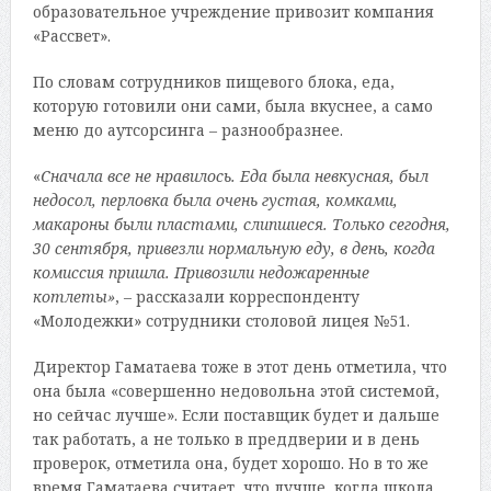
образовательное учреждение привозит компания
«Рассвет».
По словам сотрудников пищевого блока, еда,
которую готовили они сами, была вкуснее, а само
меню до аутсорсинга – разнообразнее.
«
Сначала все не нравилось. Еда была невкусная, был
недосол, перловка была очень густая, комками,
макароны были пластами, слипшиеся. Только сегодня,
30 сентября, привезли нормальную еду, в день, когда
комиссия пришла. Привозили недожаренные
котлеты»
, – рассказали корреспонденту
«Молодежки» сотрудники столовой лицея №51.
Директор Гаматаева тоже в этот день отметила, что
она была «совершенно недовольна этой системой,
но сейчас лучше». Если поставщик будет и дальше
так работать, а не только в преддверии и в день
проверок, отметила она, будет хорошо. Но в то же
время Гаматаева считает, что лучше, когда школа