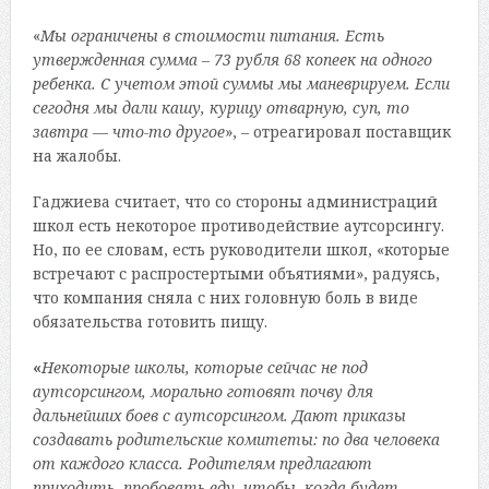
«
Мы ограничены в стоимости питания. Есть
утвержденная сумма – 73 рубля 68 копеек на одного
ребенка. С учетом этой суммы мы маневрируем. Если
сегодня мы дали кашу, курицу отварную, суп, то
завтра — что-то другое
», – отреагировал поставщик
на жалобы.
Гаджиева считает, что со стороны администраций
школ есть некоторое противодействие аутсорсингу.
Но, по ее словам, есть руководители школ, «которые
встречают с распростертыми объятиями», радуясь,
что компания сняла с них головную боль в виде
обязательства готовить пищу.
«
Некоторые школы, которые сейчас не под
аутсорсингом, морально готовят почву для
дальнейших боев с аутсорсингом. Дают приказы
создавать родительские комитеты: по два человека
от каждого класса. Родителям предлагают
приходить, пробовать еду, чтобы, когда будет