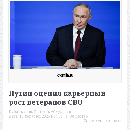
kremlin.ru
Путин оценил карьерный
рост ветеранов СВО
Публикация:
Шамиль Абдуллаев
Дата:
19 декабря, 2025 в 14:51
в:
Общество
Печать
Email