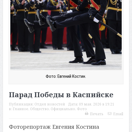
Фото: Евгений Костин.
Парад Победы в Каспийске
Публикация:
Отдел новостей
Дата:
09 мая, 2026 в 19:21
в:
Главное
,
Общество
,
Официально
,
Фото
Печать
Email
Фоторепортаж Евгения Костина