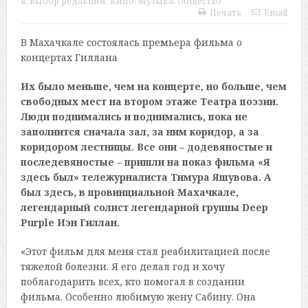
в:
Выбор редакции
,
Кино
,
Музыка
,
Общество
Печать
Email
В Махачкале состоялась премьера фильма о
концертах Гиллана
Их было меньше, чем на концерте, но больше, чем
свободных мест на втором этаже Театра поэзии.
Люди поднимались и поднимались, пока не
заполнится сначала зал, за ним коридор, а за
коридором лестницы. Все они – додевяностые и
последевяностые – пришли на показ фильма «Я
здесь был» тележурналиста Тимура Яшувова. А
был здесь, в провинциальной Махачкале,
легендарный солист легендарной группы Deep
Purple
Иэн Гиллан
.
«Этот фильм для меня стал реабилитацией после
тяжелой болезни. Я его делал год и хочу
поблагодарить всех, кто помогал в создании
фильма. Особенно любимую жену Сабину. Она