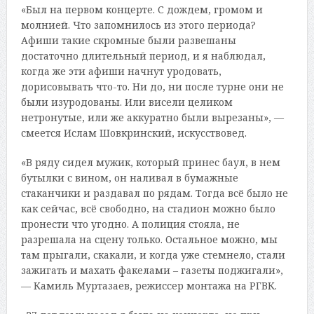
«Был на первом концерте. С дождем, громом и
молнией. Что запомнилось из этого периода?
Афиши такие скромные были развешаны
достаточно длительный период, и я наблюдал,
когда же эти афиши начнут уродовать,
дорисовывать что-то. Ни до, ни после турне они не
были изуродованы. Или висели целиком
нетронутые, или же аккуратно были вырезаны», —
смеется Ислам Шовкринский, искусствовед.
«В ряду сидел мужик, который принес баул, в нем
бутылки с вином, он наливал в бумажные
стаканчики и раздавал по рядам. Тогда всё было не
как сейчас, всё свободно, на стадион можно было
пронести что угодно. А полиция стояла, не
разрешала на сцену только. Остальное можно, мы
там прыгали, скакали, и когда уже стемнело, стали
зажигать и махать факелами – газеты поджигали»,
— Камиль Муртазаев, режиссер монтажа на РГВК.