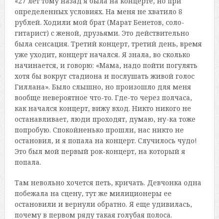
«27 лет тому назад я была на концерте, но при
определенных условиях. На меня не хватило 8
рублей. Ходили мой брат (Марат Бенетов, соло-
гитарист) с женой, друзьями. Это действительно
была сенсация. Третий концерт, третий день, время
уже уходит, концерт начался. Я знала, во сколько
начинается, и говорю: «Мама, надо пойти погулять
хотя бы вокруг стадиона и послушать живой голос
Гиллана». Было слышно, но произошло для меня
вообще невероятное что-то. Где-то через полчаса,
как начался концерт, вижу вход. Никто никого не
останавливает, люди проходят, думаю, ну-ка тоже
попробую. Спокойненько прошли, нас никто не
остановил, и я попала на концерт. Случилось чудо!
Это был мой первый рок-концерт, на который я
попала.
Там невольно хочется петь, кричать. Девчонка одна
побежала на сцену, тут же милиционеры ее
остановили и вернули обратно. Я еще удивилась,
почему в первом ряду такая голубая полоса.