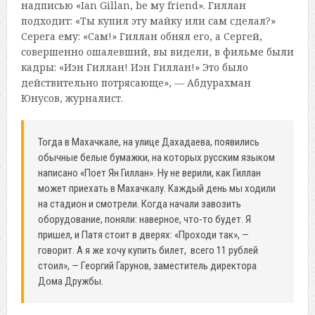
надписью «Ian Gillan, be мy friend». Гиллан
подходит: «Ты купил эту майку или сам сделал?»
Серега ему: «Сам!» Гиллан обнял его, а Сергей,
совершенно ошалевший, вы видели, в фильме были
кадры: «Иэн Гиллан! Иэн Гиллан!» Это было
действительно потрясающе», — Абдурахман
Юнусов, журналист.
Тогда в Махачкале, на улице Дахадаева, появились
обычные белые бумажки, на которых русским языком
написано «Поет Ян Гиллан». Ну не верили, как Гиллан
может приехать в Махачкалу. Каждый день мы ходили
на стадион и смотрели. Когда начали завозить
оборудование, поняли: наверное, что-то будет. Я
пришел, и Патя стоит в дверях: «Проходи так», —
говорит. А я же хочу купить билет, всего 11 рублей
стоил», — Георгий Гарунов, заместитель директора
Дома Дружбы.