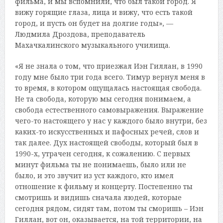
фильма, и мы вспомнили, что был такой город. Я
вижу горящие глаза, лица и вижу, что есть такой
город, и пусть он будет на долгие годы», —
Людмила Дроздова, преподаватель
Махачкалинского музыкального училища.
«Я не знала о том, что приезжал Иэн Гиллан, в 1990
году мне было три года всего. Тимур вернул меня в
то время, в котором ощущалась настоящая свобода.
Не та свобода, которую мы сегодня понимаем, а
свобода естественного самовыражения. Выражение
чего-то настоящего у нас у каждого было внутри, без
каких-то искусственных и пафосных речей, слов и
так далее. Дух настоящей свободы, который был в
1990-х, утрачен сегодня, к сожалению. С первых
минут фильма ты не понимаешь, было или не
было, и это звучит из уст каждого, кто имел
отношение к фильму и концерту. Постепенно ты
смотришь и видишь сначала людей, которые
сегодня рядом, сидят там, потом ты сморишь – Иэн
Гиллан, вот он, оказывается, на той территории, на