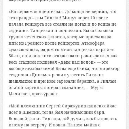
«На первом концерте был. До конца не верили, что
это правда – сам Гиллан! Минут через 10 после
начала концерта все стояли на ногах и до конца не
садились. Танцевали и подпевали. Была большая
группа чеченских фанатов, которые приехали за
ним из Грозного после концертов. Атмосфера
сумасшедшая, рядом со мной танцевала пара лет
50-ти, он и она лихо отплясывали рок-н-ролл. А как
весь стадион подпевал «Дым над водой» — это
вообще незабываемо! Была еще байка, что директор
стадиона «Динамо» решил угостить Гиллана
шашлыком и при нем зарезали барашка, а Гиллан
от этой картины потерял сознание», — Мурат
Мачилаев, врач-уролог.
«Мой племянник Сергей Сиражудинкапиев сейчас
поет в Швеции, тогда был начинающий бард.
Большой фанат Гиллана, всё думал, как бы попасть
к нему на встречу. И попал. На нем майка с