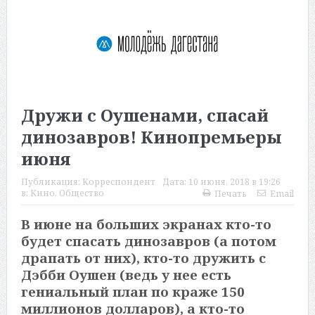
Дружи с Оушенами, спасай
динозавров! Кинопремьеры
июня
Публикация:
Корреспондент
Дата:
10 июня, 2018 в 19:26
в:
Кино
,
Общество
Печать
Email
В июне на больших экранах кто-то
будет спасать динозавров (а потом
драпать от них), кто-то дружить с
Дэбби Оушен (ведь у нее есть
гениальный план по краже 150
миллионов долларов), а кто-то