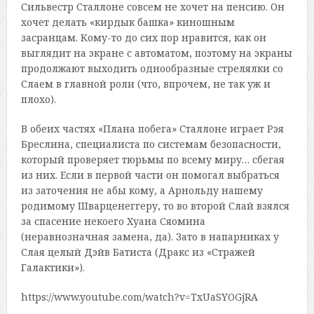
Сильвестр Сталлоне совсем не хочет на пенсию. Он
хочет делать «кирдык башка» киношным
засранцам. Кому-то до сих пор нравится, как он
выглядит на экране с автоматом, поэтому на экраны
продолжают выходить однообразные стрелялки со
Слаем в главной роли (что, впрочем, не так уж и
плохо).
В обеих частях «Плана побега» Сталлоне играет Рэя
Бреслина, специалиста по системам безопасности,
который проверяет тюрьмы по всему миру… сбегая
из них. Если в первой части он помогал выбраться
из заточения не абы кому, а Арнольду нашему
родимому Шварценеггеру, то во второй Слай взялся
за спасение некоего Хуана Сяомина
(неравнозначная замена, да). Зато в напарниках у
Слая целый Дэйв Батиста (Дракс из «Стражей
Галактики»).
https://www.youtube.com/watch?v=TxUaSYOGjRA