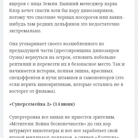
ящеров с лица Земли. Бывший менеджер парка
Клэр хочет спасти хотя бы пару динозавриков,
потому что спасение черных носорогов или каких-
нибудь там редких дельфинов это недостаточно
экстремально.
Она уговаривает своего возлюбленного по
предыдущей части (дрессировщика динозавров
Оуэна) вернуться на остров, отловить побольше
рептилий и перевезти их в безопасное место. Так и
начинается история, полная экшна, красивых
спецэффектов и кучи штампов и самоповторов (это
если верить кинокритикам, которые остались не в
восторге от фильма).
«Суперсемейка 2» (14 июня)
Супергероика все никак не приестся зрителям.
«Мстители: Война бесконечности» до сих пор
штурмует кинотеатры и вот-вот заработает свой
второй миллиард долларов, а сиквел «Дэдпула»