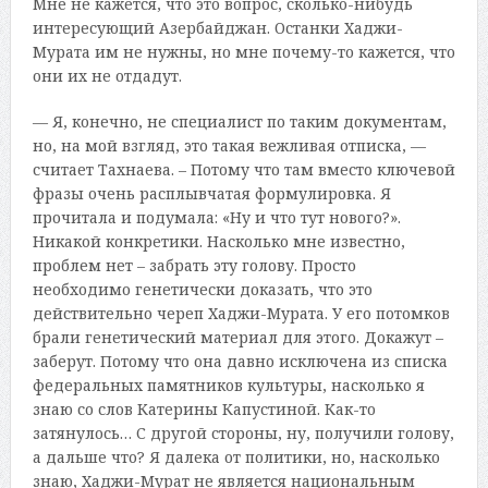
Мне не кажется, что это вопрос, сколько-нибудь
интересующий Азербайджан. Останки Хаджи-
Мурата им не нужны, но мне почему-то кажется, что
они их не отдадут.
— Я, конечно, не специалист по таким документам,
но, на мой взгляд, это такая вежливая отписка, —
считает Тахнаева. – Потому что там вместо ключевой
фразы очень расплывчатая формулировка. Я
прочитала и подумала: «Ну и что тут нового?».
Никакой конкретики. Насколько мне известно,
проблем нет – забрать эту голову. Просто
необходимо генетически доказать, что это
действительно череп Хаджи-Мурата. У его потомков
брали генетический материал для этого. Докажут –
заберут. Потому что она давно исключена из списка
федеральных памятников культуры, насколько я
знаю со слов Катерины Капустиной. Как-то
затянулось… С другой стороны, ну, получили голову,
а дальше что? Я далека от политики, но, насколько
знаю, Хаджи-Мурат не является национальным