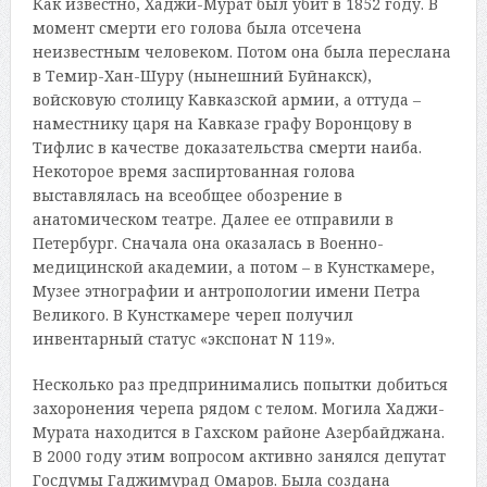
Как известно, Хаджи-Мурат был убит в 1852 году. В
момент смерти его голова была отсечена
неизвестным человеком. Потом она была переслана
в Темир-Хан-Шуру (нынешний Буйнакск),
войсковую столицу Кавказской армии, а оттуда –
наместнику царя на Кавказе графу Воронцову в
Тифлис в качестве доказательства смерти наиба.
Некоторое время заспиртованная голова
выставлялась на всеобщее обозрение в
анатомическом театре. Далее ее отправили в
Петербург. Сначала она оказалась в Военно-
медицинской академии, а потом – в Кунсткамере,
Музее этнографии и антропологии имени Петра
Великого. В Кунсткамере череп получил
инвентарный статус «экспонат N 119».
Несколько раз предпринимались попытки добиться
захоронения черепа рядом с телом. Могила Хаджи-
Мурата находится в Гахском районе Азербайджана.
В 2000 году этим вопросом активно занялся депутат
Госдумы Гаджимурад Омаров. Была создана