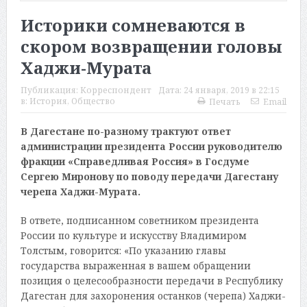
Историки сомневаются в
скором возвращении головы
Хаджи-Мурата
Публикация:
Корреспондент
Дата:
24 января, 2019 в 22:15
в:
История
,
Общество
Печать
Email
В Дагестане
по-разному
трактуют о
твет
администрации президента России руководителю
фракции «Справедливая Россия» в Госдуме
Сергею Миронову по поводу передачи Дагестану
черепа Хаджи-Мурата
.
В ответе, подписанном советником президента
России по культуре и искусству Владимиром
Толстым, говорится: «По указанию главы
государства выраженная в вашем обращении
позиция о целесообразности передачи в Республику
Дагестан для захоронения останков (черепа) Хаджи-