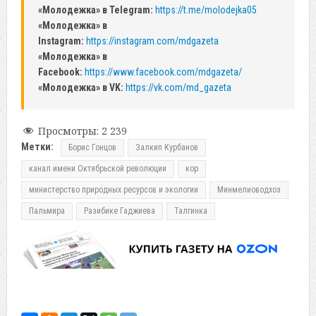
«Молодежка» в Telegram:
https://t.me/molodejka05
«Молодежка» в
Instagram:
https://instagram.com/mdgazeta
«Молодежка» в
Facebook:
https://www.facebook.com/mdgazeta/
«Молодежка» в VK:
https://vk.com/md_gazeta
Просмотры:
2 239
Метки:
Борис Гонцов
Залкип Курбанов
канал имени Октябрьской революции
кор
министерство природных ресурсов и экологии
Минмелиоводхоз
Пальмира
Разибике Гаджиева
Талгинка