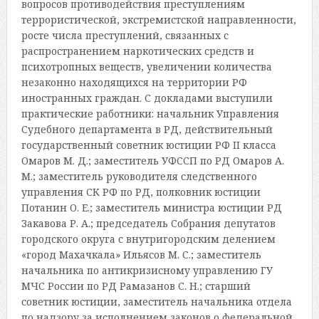
вопросов противодействия преступлениям
террористической, экстремистской направленности,
росте числа преступлений, связанных с
распространением наркотических средств и
психотропных веществ, увеличении количества
незаконно находящихся на территории РФ
иностранных граждан. С докладами выступили
практические работники: начальник Управления
Судебного департамента в РД, действительный
государственный советник юстиции РФ II класса
Омаров М. Д.; заместитель УФССП по РД Омаров А.
М.; заместитель руководителя следственного
управления СК РФ по РД, полковник юстиции
Потанин О. Е.; заместитель министра юстиции РД
Закавова Р. А.; председатель Собрания депутатов
городского округа с внутригородским делением
«город Махачкала» Ильясов М. С.; заместитель
начальника по антикризисному управлению ГУ
МЧС России по РД Рамазанов С. Н.; старший
советник юстиции, заместитель начальника отдела
по надзору за исполнением законов о федеральной