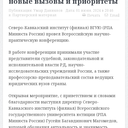
новые вызовы и приоритеты
Публикация:
Умар Даниялов
Дата:
01 июня, 2024 в 20:46
в:
Партнерский материал
Печать
Email
Северо-Кавказский институт (филиал) ВГУЮ (РПА
Минюста России) провел Всероссийскую научно-
практическую конференцию.
В работе конференции принимали участие
представители судебной, законодательной и
исполнительной власти РД, научно-
исследовательских учреждений России, а также
профессорско-преподавательский состав ведущих
юридических вузов страны.
Открывая мероприятие, с приветствием и словами
благодарности выступил директор Северо-
Кавказского института (филиал) Всероссийского
государственного университета юстиции (РПА
Минюста России) Гусейн Багавдинович Магомедов,
который обозначил актуальность и значимость