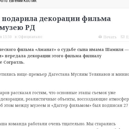
ото: Евгений Костин.
 подарила декорации фильма
музею РД
в 15:50
в:
Официально
Печать
E
ического фильма «Аманат» о судьбе сына имама Шамиля —
» передала декорации этого фильма филиалу
е Согратль.
ретились вице-премьер Дагестана Муслим Телякавов и мини
в рассказал гостям, что основные этапы съемок уже
декорации, реалистичные объекты, воссоздающие атмосфер
об этом между музеем и «Даггер фильмом» был подписан 27
аша команда работали очень тщательно. Мы старались