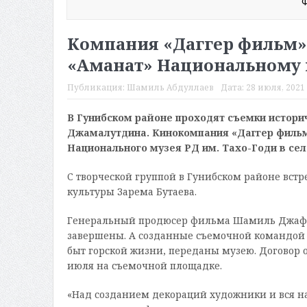
Ф
Компания «Даггер фильм»
«Аманат» Национальному 
Публикация:
Шамиль Абдуллаев
Дата:
28 июля, 2021 
В Гунибском районе проходят съемки истор
Джамалутдина. Кинокомпания «Даггер фильм
Национального музея РД им. Тахо-Годи в сел
С творческой группой в Гунибском районе вст
культуры Зарема Бутаева.
Генеральный продюсер фильма Шамиль Джафаро
завершены. А созданные съемочной командой 
быт горской жизни, переданы музею. Договор 
июля на съемочной площадке.
«Над созданием декораций художники и вся н