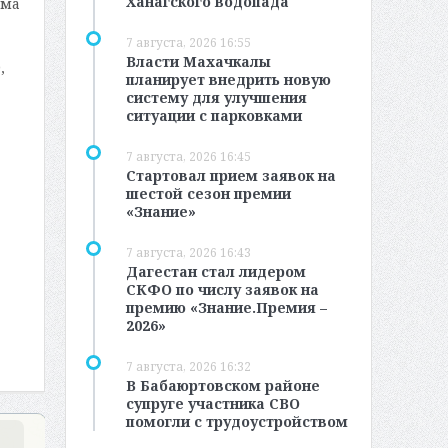
Ханагского водопада
ьма
7 августа, 2026 16:55
Власти Махачкалы
,
планирует внедрить новую
систему для улучшения
ситуации с парковками
7 августа, 2026 16:45
Стартовал прием заявок на
шестой сезон премии
«Знание»
7 августа, 2026 16:43
Дагестан стал лидером
СКФО по числу заявок на
премию «Знание.Премия –
2026»
7 августа, 2026 16:32
В Бабаюртовском районе
супруге участника СВО
помогли с трудоустройством