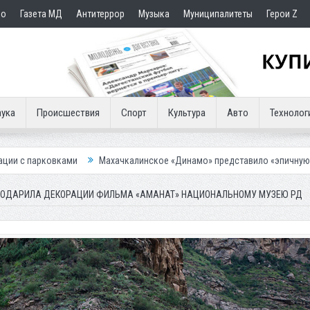
но
Газета МД
Антитеррор
Музыка
Муниципалитеты
Герои Z
ука
Происшествия
Спорт
Культура
Авто
Технолог
и
Махачкалинское «Динамо» представило «эпичную» гостевую форму
ПОДАРИЛА ДЕКОРАЦИИ ФИЛЬМА «АМАНАТ» НАЦИОНАЛЬНОМУ МУЗЕЮ РД