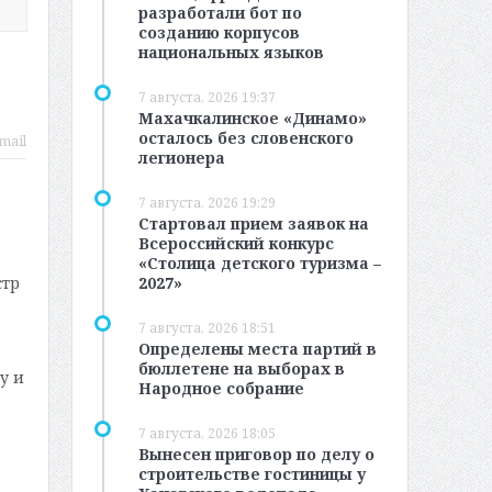
разработали бот по
созданию корпусов
национальных языков
7 августа, 2026 19:37
Махачкалинское «Динамо»
осталось без словенского
mail
легионера
7 августа, 2026 19:29
Стартовал прием заявок на
Всероссийский конкурс
«Столица детского туризма –
2027»
стр
7 августа, 2026 18:51
Определены места партий в
бюллетене на выборах в
у и
Народное собрание
7 августа, 2026 18:05
Вынесен приговор по делу о
строительстве гостиницы у